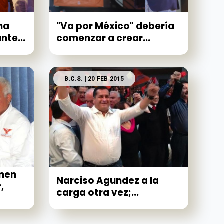
na
"Va por México" debería
nte...
comenzar a crear...
B.C.S.
| 20 FEB 2015
enen
Narciso Agundez a la
,
carga otra vez;...