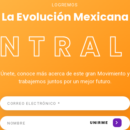
LOGREMOS
La Evolución Mexicana
ÉNTRAL
Únete, conoce más acerca de este gran Movimiento y
trabajemos juntos por un mejor futuro.
UNIRME