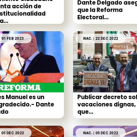
Dante Delgado ase
nta acción de
que la Reforma
stitucionalidad
Electoral...
...
| 01 FEB 2023
NAC.
| 22 DEC 2022
s Manuel es un
Publicar decreto so
gradecido.- Dante
vacaciones dignas,
ado
que...
| 05 DEC 2022
NAC.
| 05 DEC 2022