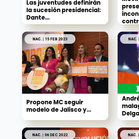
Las juventudes definirán
prese
la sucesión presidencial:
incon
Dante...
contra
NAC.
| 15 FEB 2023
NAC.
André
Propone MC seguir
mala
modelo de Jalisco y...
Delg
NAC.
| 06 DEC 2022
NAC.