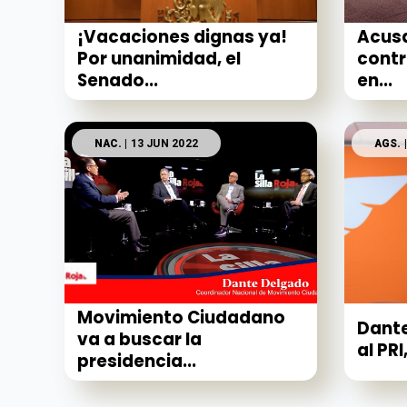
¡Vacaciones dignas ya!
Acus
Por unanimidad, el
contr
Senado...
en...
NAC.
| 13 JUN 2022
AGS.
|
Movimiento Ciudadano
Dante
va a buscar la
al PRI,
presidencia...