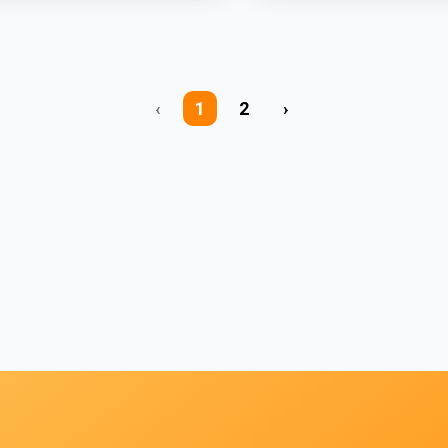
‹
1
2
›