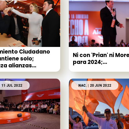
miento Ciudadano
Ni con 'Prian' ni Mor
ntiene solo;
para 2024;...
za alianzas...
| 11 JUL 2022
NAC.
| 20 JUN 2022