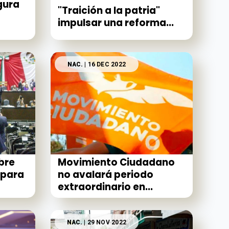
gura
"Traición a la patria"
impulsar una reforma...
NAC.
| 16 DEC 2022
bre
Movimiento Ciudadano
 para
no avalará periodo
extraordinario en...
NAC.
| 29 NOV 2022