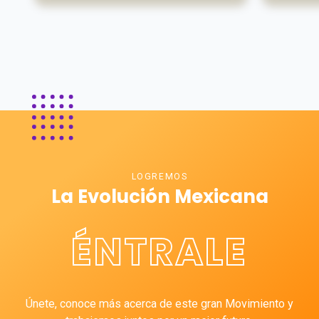
LOGREMOS
La Evolución Mexicana
ÉNTRALE
Únete, conoce más acerca de este gran Movimiento y