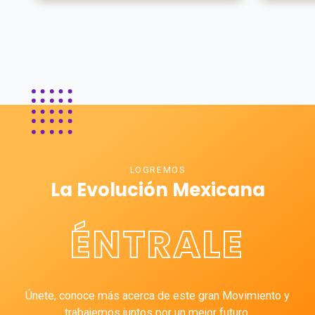
LOGREMOS
La Evolución Mexicana
ÉNTRALE
Únete, conoce más acerca de este gran Movimiento y
trabajemos juntos por un mejor futuro.