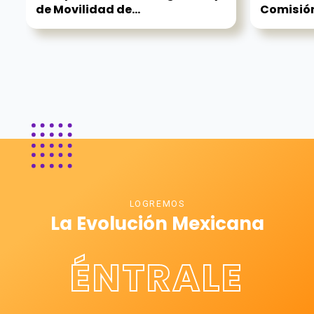
de Movilidad de...
Comisión 
LOGREMOS
La Evolución Mexicana
ÉNTRALE