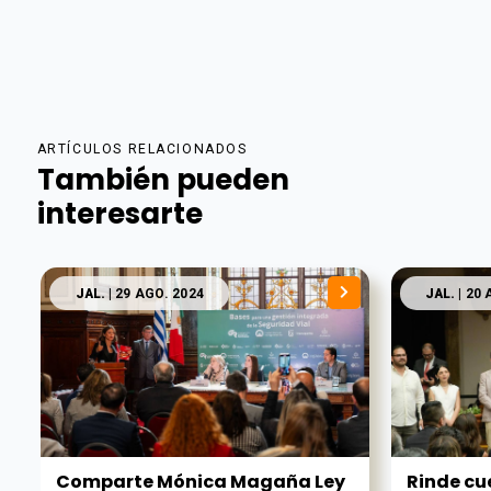
ARTÍCULOS RELACIONADOS
También pueden
interesarte
JAL.
| 29 AGO. 2024
JAL.
| 20 
Comparte Mónica Magaña Ley
Rinde cu