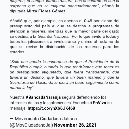
mujeres, el campo, infraestructura, nos encontramos con la
sorpresa que no se etiqueta adecuadamente”
, afirmó la
diputada
Mirza Flores Gómez
.
Añadió que, por ejemplo, es apenas el 0.48 por ciento del
presupuesto del país el que se destina a programas de
atención a mujeres, mientras que la mayor parte del gasto
se destina a la Guardia Nacional. Por lo que invitó a todas y
todos los jaliscienses a involucrarse y unirse al reclamo de
que se revise la distribución de los recursos para los
estados.
“Solo nos queda la esperanza de que el Presidente de la
República cumpla cuando lo que tendríamos que tener es
un presupuesto etiquetado, que fuera transparente, que
tuviera un destino, que tuviera un buen manejo y que la
Secretaría de Hacienda le diera un buen seguimiento como
marca la ley”
.
Nuestra
#BancadaNaranja
seguirá defendiendo los
intereses de las y los jaliscienses. Escucha
#EnVivo
su
mensaje:
https://t.co/ynXb6UK468
— Movimiento Ciudadano Jalisco
(@MovCiudadanoJal)
November 26, 2021