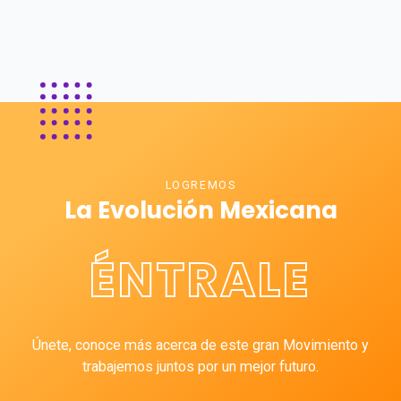
LOGREMOS
La Evolución Mexicana
ÉNTRALE
Únete, conoce más acerca de este gran Movimiento y
trabajemos juntos por un mejor futuro.