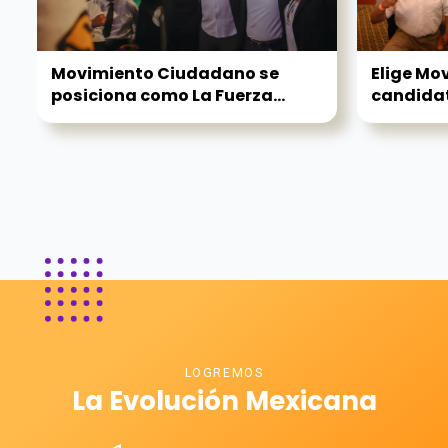
Movimiento Ciudadano se
Elige Mo
posiciona como La Fuerza...
candidat
LOGREMOS
La Evolución Mexicana