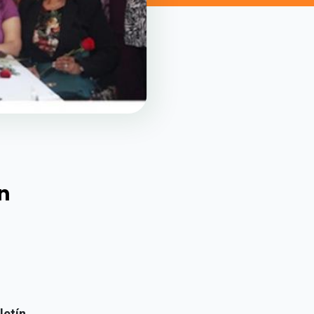
n
letín