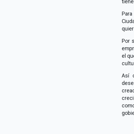
tiene
Para
Ciud
quie
Por s
empre
el qu
cult
Así 
dese
crea
crec
como
gobi