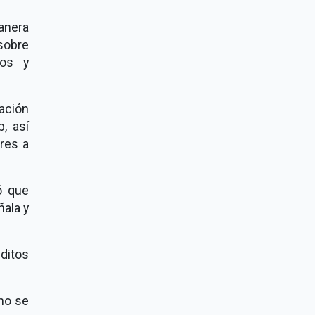
anera
sobre
eos y
tación
, así
res a
ó que
ala y
éditos
no se