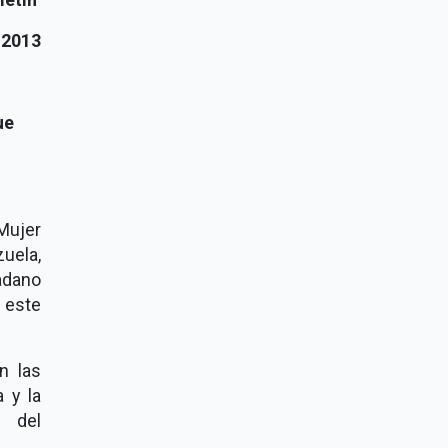
 2013
ue
 Mujer
uela,
adano
 este
n las
 y la
n del