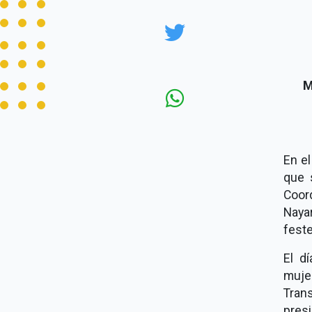
M
En el
que 
Coor
Naya
feste
El d
muje
Tran
pres