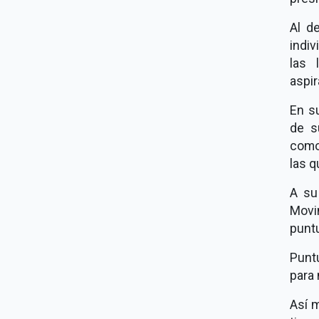
Al d
indi
las 
aspir
En su
de s
como
las q
A su
Movi
puntu
Puntu
para
Así 