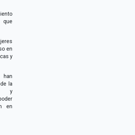
iento
s que
ujeres
rso en
icas y
e han
de la
llo y
poder
ón en