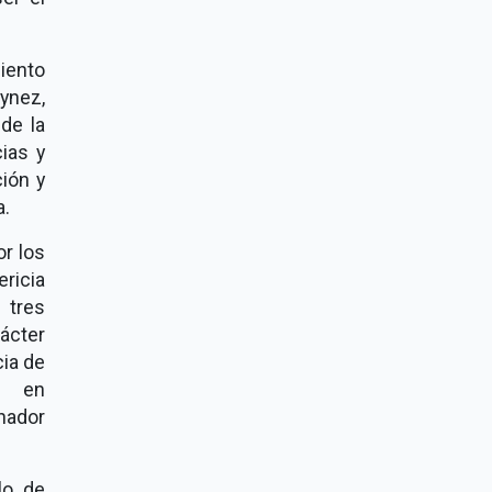
iento
ynez,
de la
ias y
ión y
a.
or los
ericia
 tres
ácter
cia de
o en
nador
lo de