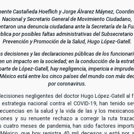
ente Castañeda Hoeflich y Jorge Álvarez Máynez, Coordi
Nacional y Secretario General de Movimiento Ciudadano,
ntaron una denuncia ciudadana ante la Secretaría de la F
blica por posibles faltas administrativas del Subsecretario
Prevención y Promoción de la Salud, Hugo López-Gatell.
s decisiones y las declaraciones públicas de los funcionar
en un impacto en la sociedad; en la conducción de la estra
parte de López-Gatell, hay negligencia, impericia e imprude
 México está entre los cinco países del mundo con más de
por coronavirus.
ecisiones negligentes del doctor Hugo López-Gatell al 
a estrategia nacional contra el COVID-19, han tenido se
ecuencias en la salud y la vida de las y los mexicanos
iones y su renuente rechazo a corregir la ruta traza
s cuatro meses de pandemia, han sido factores import
 México, que hoy registra 40 mil decesos y está por s