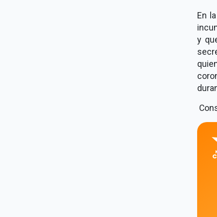
En la
incum
y que
secr
quien
coro
dura
Consu