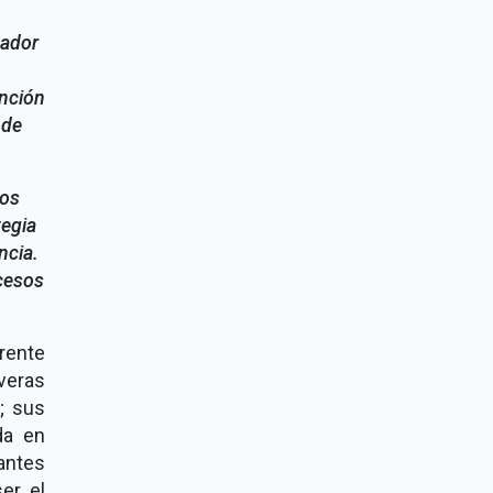
nador
unción
 de
ios
tegia
ncia.
cesos
frente
veras
; sus
da en
antes
er el