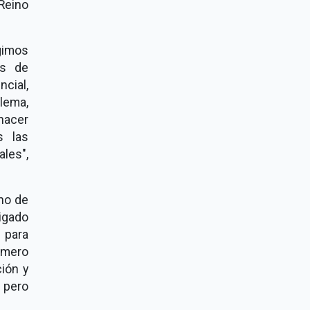
 Reino
gimos
es de
ncial,
lema,
hacer
s las
les",
no de
tigado
 para
imero
ión y
 pero