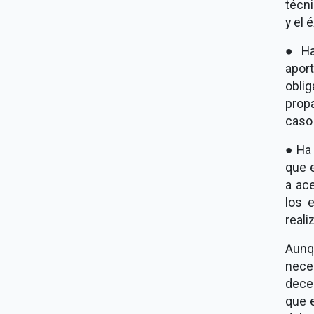
técni
y el 
● Ha
apor
obli
propa
caso 
● Ha
que 
a ace
los 
reali
Aunq
nece
deces
que 