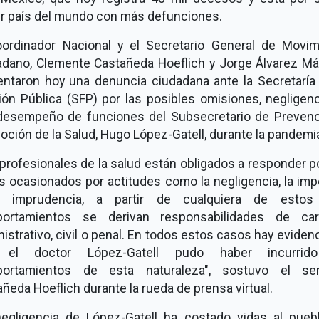
er país del mundo con más defunciones.
oordinador Nacional y el Secretario General de Movim
adano, Clemente Castañeda Hoeflich y Jorge Álvarez Má
entaron hoy una denuncia ciudadana ante la Secretaría 
ión Pública (SFP) por las posibles omisiones, negligenc
desempeño de funciones del Subsecretario de Prevenc
ción de la Salud, Hugo López-Gatell, durante la pandemi
profesionales de la salud están obligados a responder p
 ocasionados por actitudes como la negligencia, la imp
 imprudencia, a partir de cualquiera de estos
ortamientos se derivan responsabilidades de car
istrativo, civil o penal. En todos estos casos hay eviden
 el doctor López-Gatell pudo haber incurrid
ortamientos de esta naturaleza", sostuvo el se
ñeda Hoeflich durante la rueda de prensa virtual.
negligencia de López-Gatell ha costado vidas al pueb