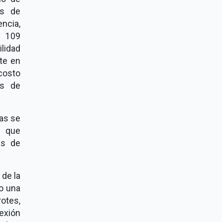
os de
ncia,
o 109
lidad
nte en
costo
és de
as se
s que
as de
de la
o una
rotes,
exión