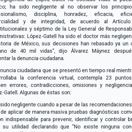
co; ha sido negligente al no observar los principi
esionalismo, disciplina, honradez, eficacia, eficie
rcialidad y de integridad, de acuerdo al Artícul
titucionales y séptimo de la Ley General de Responsabi
istrativas: López-Gatell ha sido el doctor más neglige
istoria de México, sus decisiones han rebasado ya un 
no de 40 mil vidas", dijo Álvarez Máynez despu
ntar la denuncia ciudadana.
enuncia ciudadana que se presentó en tiempo real mientr
rrollaba la conferencia virtual, contempla 23 punto
ben errores, contradicciones, omisiones y negligenci
-Gatell. Algunas de éstas son:
 sido negligente cuando a pesar de las recomendaciones 
de aplicar de manera masiva pruebas diagnósticas com
n indispensable para prevenir, identificar y controlar b
 su utilidad declarando que "No existe ninguna con