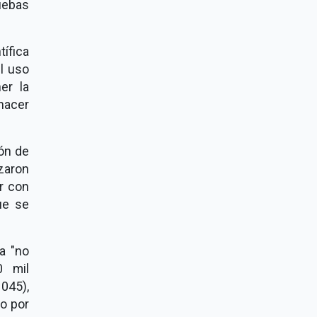
ruebas
ífica
l uso
er la
 hacer
ón de
zaron
ar con
ue se
a "no
0 mil
 045),
o por