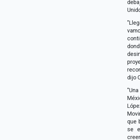
debaj
Unido
"Lle
vamo
conti
dond
desi
proy
reco
dijo 
"Una
Méxic
Lópe
Movi
que 
se e
creem