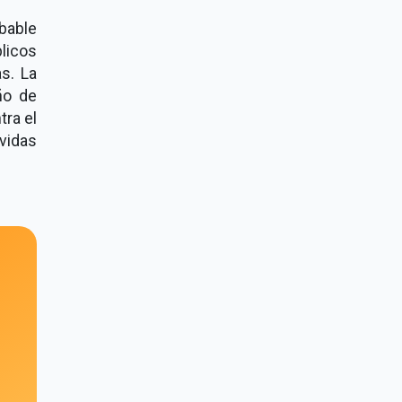
obable
blicos
as. La
ño de
tra el
vidas