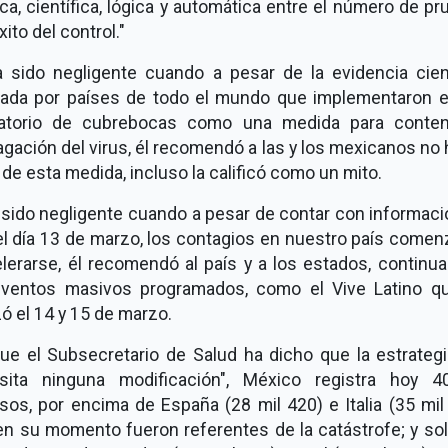
ca, científica, lógica y automática entre el número de p
éxito del control."
 sido negligente cuando a pesar de la evidencia cient
tada por países de todo el mundo que implementaron e
gatorio de cubrebocas como una medida para conten
gación del virus, él recomendó a las y los mexicanos no
de esta medida, incluso la calificó como un mito.
 sido negligente cuando a pesar de contar con informaci
el día 13 de marzo, los contagios en nuestro país comen
lerarse, él recomendó al país y a los estados, continu
eventos masivos programados, como el Vive Latino q
zó el 14 y 15 de marzo.
ue el Subsecretario de Salud ha dicho que la estrategi
sita ninguna modificación", México registra hoy 4
os, por encima de España (28 mil 420) e Italia (35 mil
en su momento fueron referentes de la catástrofe; y sol