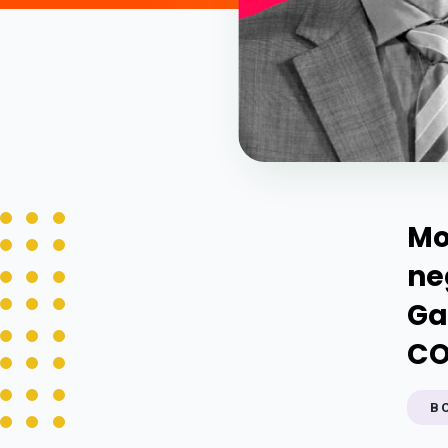
Mo
ne
Ga
CO
B