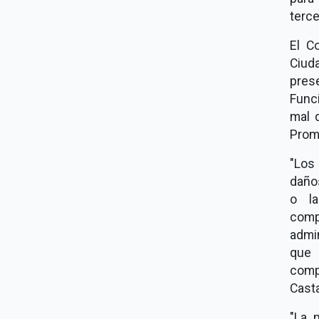
terc
El C
Ciud
pres
Func
mal 
Promo
"Los 
daños
o la
comp
admin
que
comp
Casta
"La 