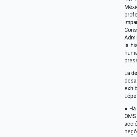
Méxi
prof
impa
Cons
Admin
la h
huma
prese
La d
desa
exhi
López
● Ha
OMS 
acció
negó