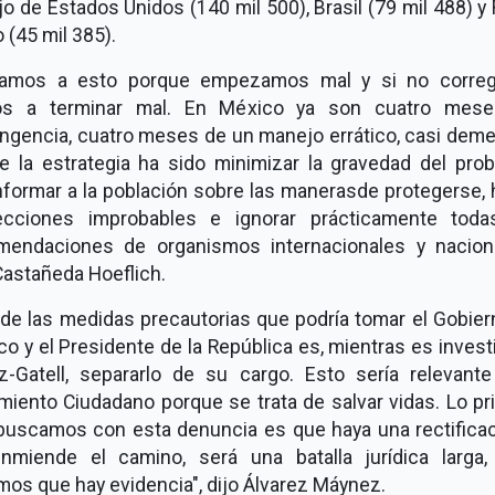
o de Estados Unidos (140 mil 500), Brasil (79 mil 488) y
 (45 mil 385).
gamos a esto porque empezamos mal y si no corre
s a terminar mal. En México ya son cuatro mes
ngencia, cuatro meses de un manejo errático, casi deme
e la estrategia ha sido minimizar la gravedad del prob
nformar a la población sobre las manerasde protegerse, 
ecciones improbables e ignorar prácticamente toda
mendaciones de organismos internacionales y naciona
Castañeda Hoeflich.
 de las medidas precautorias que podría tomar el Gobier
o y el Presidente de la República es, mientras es inves
z-Gatell, separarlo de su cargo. Esto sería relevante
miento Ciudadano porque se trata de salvar vidas. Lo pr
buscamos con esta denuncia es que haya una rectificac
nmiende el camino, será una batalla jurídica larga,
os que hay evidencia", dijo Álvarez Máynez.