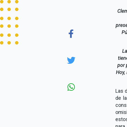
Clem
prese
Pú
La
tien
por 
Hoy,
Las d
de l
cons
omis
esto
para