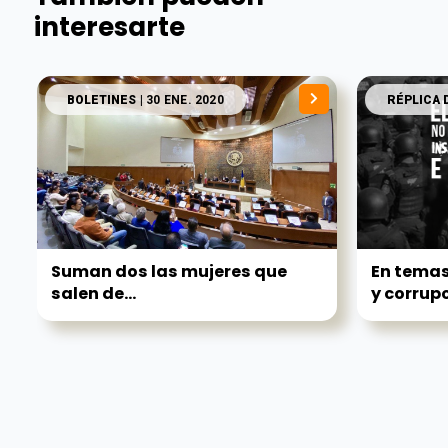
interesarte
BOLETINES
| 30 ENE. 2020
RÉPLICA 
Suman dos las mujeres que
En temas
salen de...
y corrupc