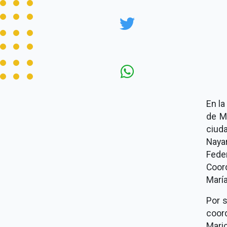
En la
de M
ciud
Naya
Fede
Coor
Marí
Por s
coord
Mari