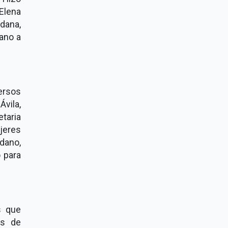
Elena
dana,
ano a
ersos
vila,
etaria
eres
dano,
 para
s que
os de