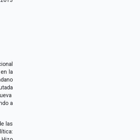
cional
en la
adano
utada
nueva
ndo a
de las
ítica:
 Hizo