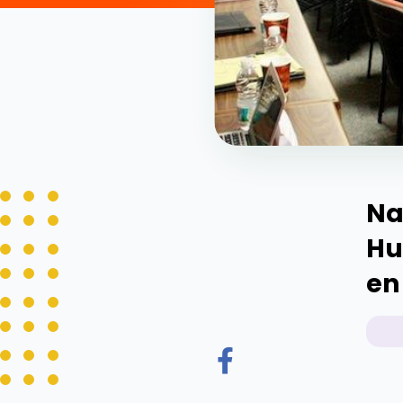
Na
Hu
en