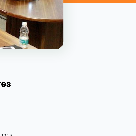
res
 2013