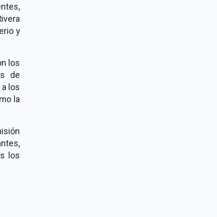
ntes,
ivera
rio y
n los
os de
 a los
omo la
isión
ntes,
s los