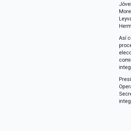
Jóve
More
Leyv
Herm
Así 
proc
elecc
comic
integ
Pres
Oper
Secr
integ