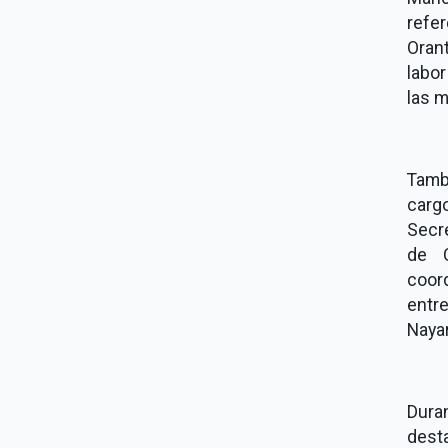
refe
Oran
labo
las m
Tamb
carg
Secre
de 
coor
entr
Nayar
Dura
dest