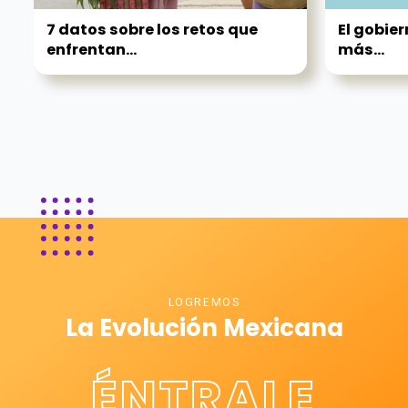
7 datos sobre los retos que
El gobier
enfrentan...
más...
LOGREMOS
La Evolución Mexicana
ÉNTRALE