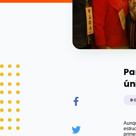
Pa
ún
B
Aunqu
estru
primer