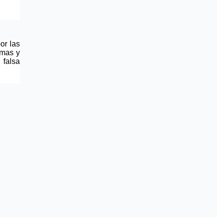
or las
smas y
 falsa