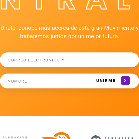
Únete, conoce más acerca de este gran Movimiento y
trabajemos juntos por un mejor futuro.
UNIRME