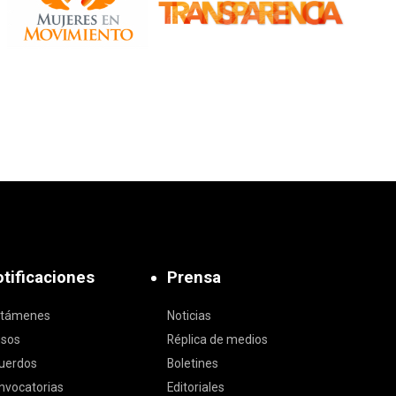
tificaciones
Prensa
ctámenes
Noticias
isos
Réplica de medios
uerdos
Boletines
nvocatorias
Editoriales