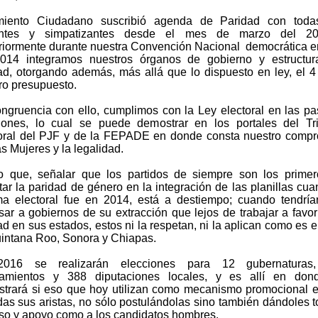
miento Ciudadano suscribió agenda de Paridad con toda
tantes y simpatizantes desde el mes de marzo del 2
riormente durante nuestra Convención Nacional democrática en
014 integramos nuestros órganos de gobierno y estructu
ad, otorgando además, más allá que lo dispuesto en ley, el 
ro presupuesto.
ngruencia con ello, cumplimos con la Ley electoral en las p
iones, lo cual se puede demostrar en los portales del Tr
oral del PJF y de la FEPADE en donde consta nuestro comp
as Mujeres y la legalidad.
o que, señalar que los partidos de siempre son los prime
tar la paridad de género en la integración de las planillas cua
ma electoral fue en 2014, está a destiempo; cuando tendrí
sar a gobiernos de su extracción que lejos de trabajar a favor
ad en sus estados, estos ni la respetan, ni la aplican como es e
intana Roo, Sonora y Chiapas.
016 se realizarán elecciones para 12 gubernaturas
tamientos y 388 diputaciones locales, y es allí en don
trará si eso que hoy utilizan como mecanismo promocional e
das sus aristas, no sólo postulándolas sino también dándoles t
ulso y apoyo como a los candidatos homb