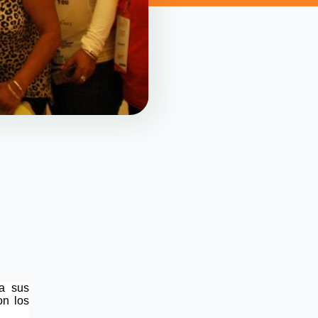
 a sus
on los