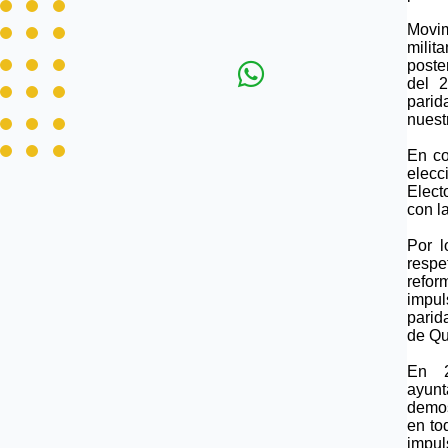
Movi
mili
poste
del 2
parid
nuest
En co
elecc
Elect
con l
Por l
respe
refor
impul
parid
de Qu
En 2
ayun
demos
en to
imp