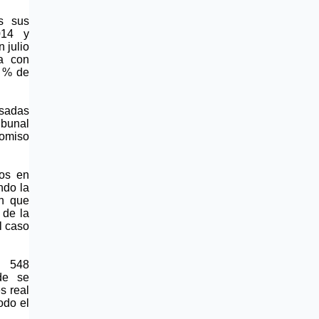
s sus
014 y
 julio
ra con
4 % de
asadas
ibunal
romiso
ros en
ndo la
an que
 de la
l caso
, 548
de se
s real
odo el
res.