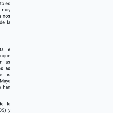
eto es
r muy
os nos
de la
tal e
unque
n las
es las
e las
n Maya
e han
de la
DS) y