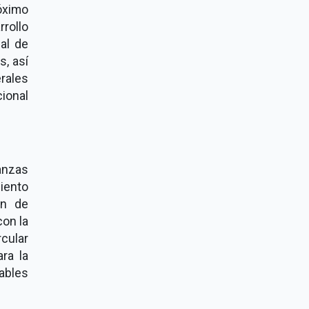
óximo
rollo
al de
s, así
rales
ional
anzas
iento
an de
con la
cular
ara la
tables