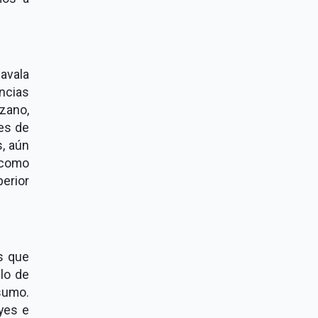
avala
ncias
rzano,
les de
s, aún
 como
erior
s que
elo de
nsumo.
yes e