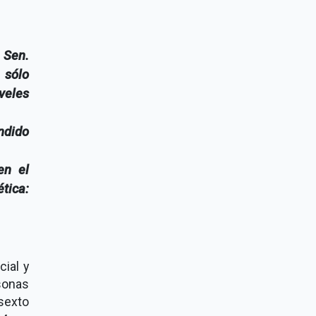
 Sen.
 sólo
iveles
ndido
en el
tica:
ial y
sonas
sexto