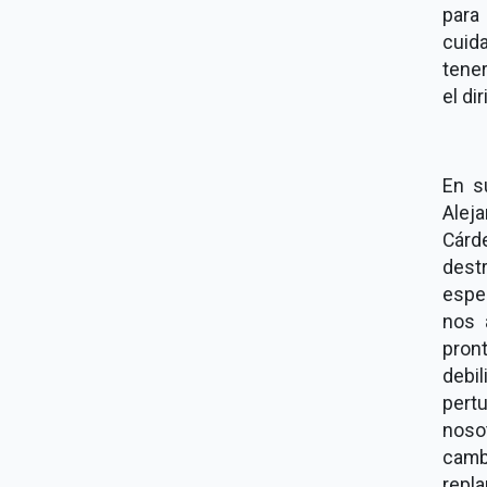
para
cuid
tene
el di
En s
Alej
Cárde
destr
esper
nos 
pron
debil
pert
nosot
camb
repl