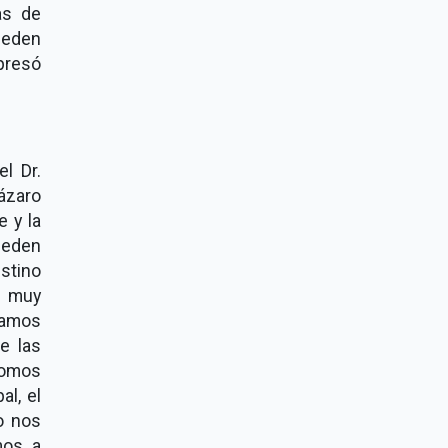
as de
ueden
presó
l Dr.
ázaro
e y la
pueden
estino
y muy
tamos
de las
Somos
al, el
o nos
mos a