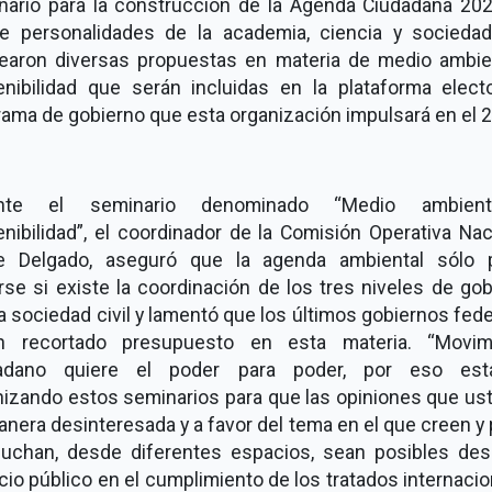
nario para la construcción de la Agenda Ciudadana 202
e personalidades de la academia, ciencia y sociedad 
tearon diversas propuestas en materia de medio ambie
enibilidad que serán incluidas en la plataforma electo
ama de gobierno que esta organización impulsará en el 
ante el seminario denominado “Medio ambien
nibilidad”, el coordinador de la Comisión Operativa Nac
e Delgado, aseguró que la agenda ambiental sólo 
rse si existe la coordinación de los tres niveles de go
a sociedad civil y lamentó que los últimos gobiernos fed
n recortado presupuesto en esta materia. “Movim
adano quiere el poder para poder, por eso es
nizando estos seminarios para que las opiniones que us
nera desinteresada y a favor del tema en el que creen y 
luchan, desde diferentes espacios, sean posibles des
cio público en el cumplimiento de los tratados internaci