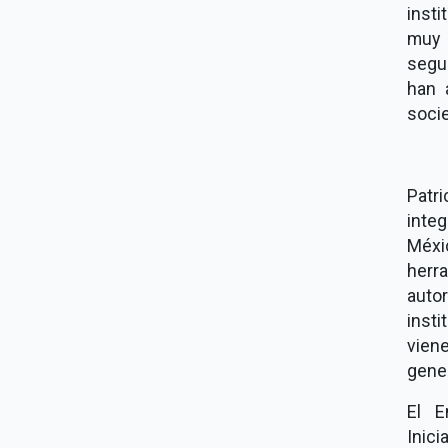
insti
muy 
segur
han 
socie
Patr
inte
Méxi
herra
auto
insti
vien
gener
El E
Inic