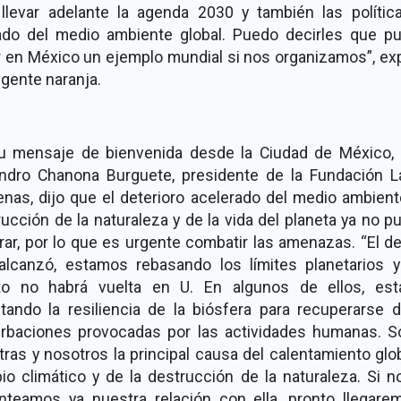
 llevar adelante la agenda 2030 y también las polític
ado del medio ambiente global. Puedo decirles que p
r en México un ejemplo mundial si nos organizamos”, ex
rigente naranja.
u mensaje de bienvenida desde la Ciudad de México, e
andro Chanona Burguete, presidente de la Fundación L
nas, dijo que el deterioro acelerado del medio ambient
ucción de la naturaleza y de la vida del planeta ya no 
ar, por lo que es urgente combatir las amenazas. “El d
alcanzó, estamos rebasando los límites planetarios 
to no habrá vuelta en U. En algunos de ellos, es
itando la resiliencia de la biósfera para recuperarse 
urbaciones provocadas por las actividades humanas. 
ras y nosotros la principal causa del calentamiento glob
io climático y de la destrucción de la naturaleza. Si n
anteamos ya nuestra relación con ella, pronto llegare