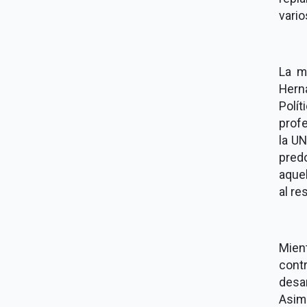
vario
La m
Hern
Polít
profe
la UN
pred
aque
al re
Mien
contr
desar
Asim