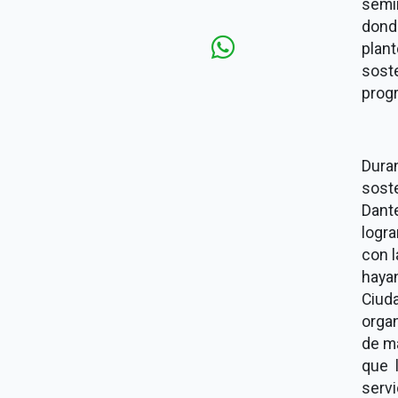
semi
dond
plan
sost
progr
Dur
soste
Dant
logra
con l
haya
Ciud
orga
de ma
que 
servi