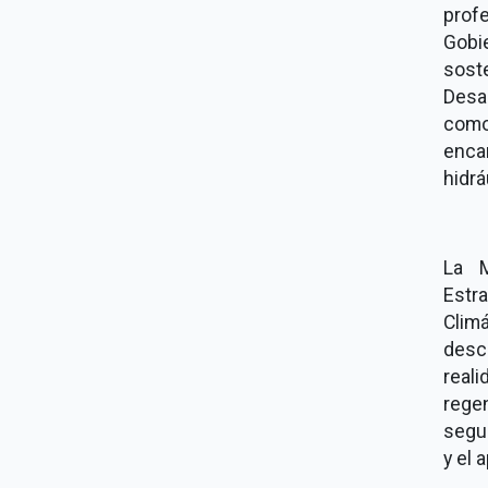
prof
Gobi
sost
Desar
como
enca
hidrá
La M
Estr
Clim
desca
real
regen
segur
y el