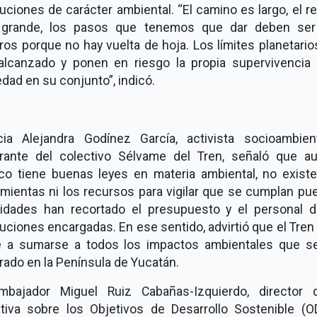
tuciones de carácter ambiental. “El camino es largo, el r
grande, los pasos que tenemos que dar deben se
os porque no hay vuelta de hoja. Los límites planetari
alcanzado y ponen en riesgo la propia supervivencia 
dad en su conjunto”, indicó.
icia Alejandra Godínez García, activista socioambien
grante del colectivo Sélvame del Tren, señaló que a
co tiene buenas leyes en materia ambiental, no existe
mientas ni los recursos para vigilar que se cumplan pu
ridades han recortado el presupuesto y el personal d
tuciones encargadas. En ese sentido, advirtió que el Tre
e a sumarse a todos los impactos ambientales que s
ado en la Península de Yucatán.
mbajador Miguel Ruiz Cabañas-Izquierdo, director 
iativa sobre los Objetivos de Desarrollo Sostenible (O