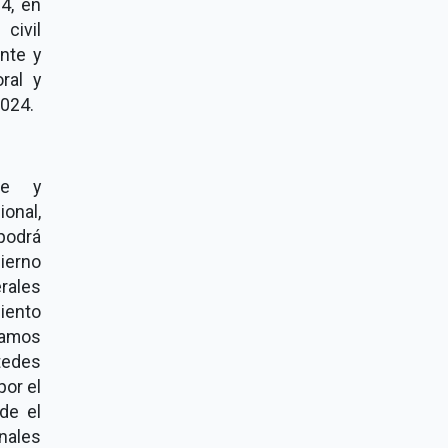
4, en
civil
nte y
ral y
2024.
te y
ional,
podrá
bierno
erales
iento
tamos
tedes
por el
de el
onales