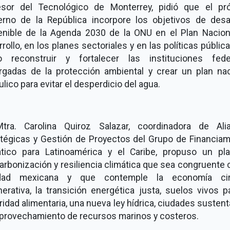
esor del Tecnológico de Monterrey, pidió que el pr
erno de la República incorpore los objetivos de desar
enible de la Agenda 2030 de la ONU en el Plan Nacion
rollo, en los planes sectoriales y en las políticas pública
 reconstruir y fortalecer las instituciones fede
rgadas de la protección ambiental y crear un plan nac
ulico para evitar el desperdicio del agua.
tra. Carolina Quiroz Salazar, coordinadora de Ali
atégicas y Gestión de Proyectos del Grupo de Financiam
ático para Latinoamérica y el Caribe, propuso un pl
rbonización y resiliencia climática que sea congruente 
idad mexicana y que contemple la economía cir
erativa, la transición energética justa, suelos vivos p
idad alimentaria, una nueva ley hídrica, ciudades susten
 aprovechamiento de recursos marinos y costeros.