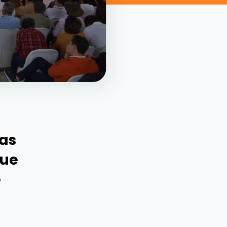
tas
que
e