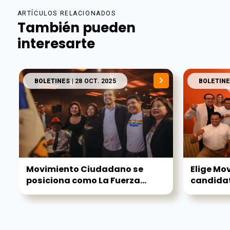
ARTÍCULOS RELACIONADOS
También pueden
interesarte
BOLETINES
| 28 OCT. 2025
BOLETINE
Movimiento Ciudadano se
Elige Mo
posiciona como La Fuerza...
candidat