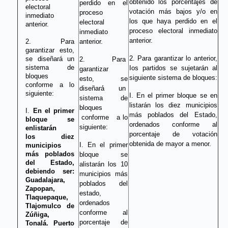
obtenido los porcentajes de
perdido en el
electoral
votación más bajos y/o en
proceso
inmediato
los que haya perdido en el
electoral
anterior.
proceso electoral inmediato
inmediato
anterior.
2. Para
anterior.
garantizar esto,
2. Para garantizar lo anterior,
se diseñará un
2. Para
sistema de
Ios partidos se sujetarán al
garantizar
bloques
siguiente sistema de bloques:
esto, se
conforme a lo
diseñará́
un
siguiente:
I. En el primer bloque se en
sistema
de
listarán los diez municipios
bloques
I.
En el primer
más poblados del Estado,
conforme
a lo
bloque se
ordenados conforme al
siguiente:
enlistarán
porcentaje de votación
los diez
obtenida de mayor a menor.
I. En el primer
municipios
más poblados
bloque se
del Estado,
alistarán los 10
debiendo ser:
municipios más
Guadalajara,
poblados del
Zapopan,
estado,
Tlaquepaque,
ordenados
Tlajomulco de
conforme al
Zúñiga,
porcentaje de
Tonalá. Puerto