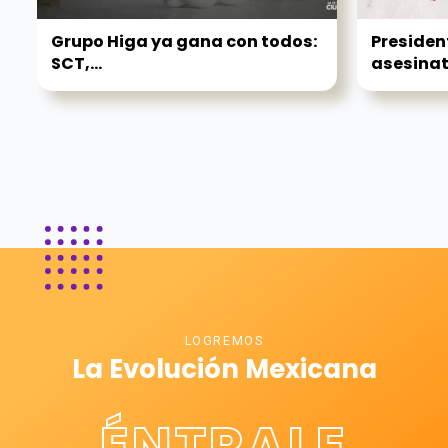
Grupo Higa ya gana con todos:
President
SCT,...
asesinato
LOGREMOS
La Evolución Mexicana
ÉNTRALE