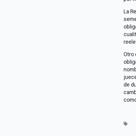
La Re
semes
obli
cuali
reele
Otro 
oblig
nombr
juece
de du
camb
como 