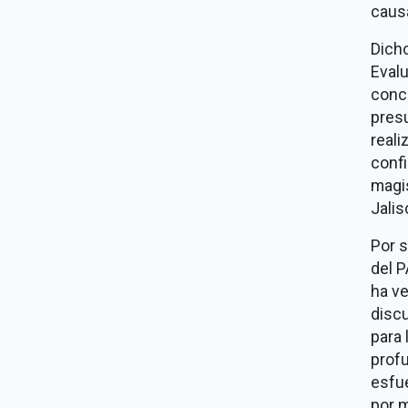
causa
Dich
Evalu
conc
presu
reali
confi
magis
Jalis
Por s
del P
ha ve
discu
para 
profu
esfue
por m