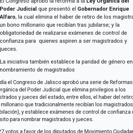
El Congreso aprobó la reforma a la
Ley Orgánica del
Poder Judicial
que presentó el
Gobernador Enrique
Alfaro
, la cual elimina el haber de retiro de los magist
un bono millonario que recibían tras jubilarse; y la
obligatoriedad de realizarse exámenes de control de
confianza para quienes aspiren a ser magistrados y
jueces.
La iniciativa también establece la paridad de género en
nombramiento de magistrados
día el Congreso de Jalisco aprobó una serie de Reformas 
rgánica del Poder Judicial que elimina privilegios a los
trados y jueces del estado, entre ellos, el haber del retir
millonario que tradicionalmente recibían los magistrados
bilación), y establece exámenes de control de confianz
sito para nombrar magistrados y jueces.
7 votos a favor de los diputados de Movimiento Ciudada