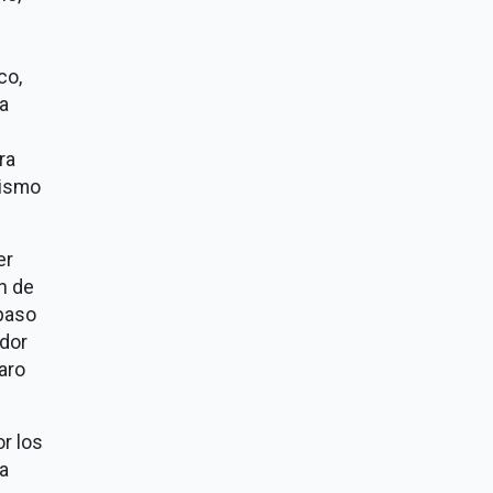
co,
la
ra
nismo
er
n de
 paso
ador
aro
r los
na