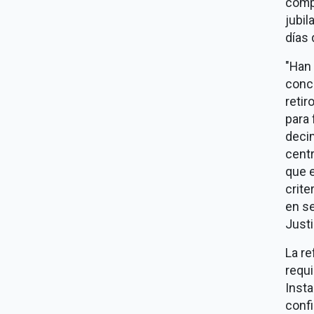
comp
jubil
días 
"Han
concl
retir
para 
deci
cent
que e
crite
en se
Just
La re
requi
Insta
confi