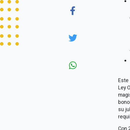
Este 
Ley O
magis
bono 
su ju
requi
Con 2