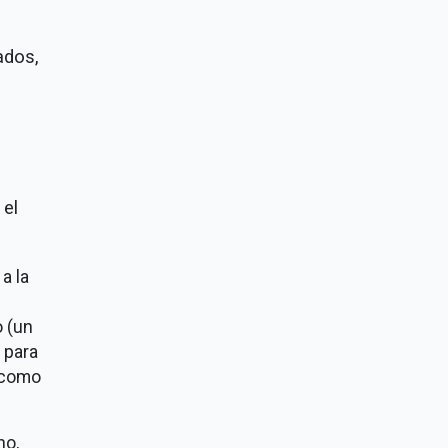
rados,
 el
a la
o (un
 para
a como
no,