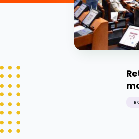
Re
ma
B