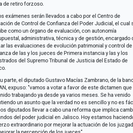
 de retiro forzoso.
os exámenes serán llevados a cabo por el Centro de
ación de Control de Confianza del Poder Judicial, el cual 
ibe como un órgano de evaluación, con autonomía
puestal, administrativa, técnica y de gestión, encargado 
zar las evaluaciones de evolución patrimonial y control de
anza de las y los jueces de Primera instancia y las y los
trados del Supremo Tribunal de Justicia del Estado de
co.
u parte, el diputado Gustavo Macías Zambrano, de la ban
AN, expuso: "vamos a votar a favor de este dictamen que
nido trabajando ya desde ya varios meses. Se ha venido
tiendo un asunto que la verdad no es sencillo y no es fác
los diputados llevar a cabo una reforma que implica camb
ndos del poder judicial en Jalisco. Hoy estamos haciend
rzo extraordinario por mejorar la actuación de los juzga
ejorar la percepción de los jueces"