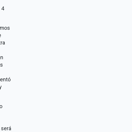
14
hemos
e
tra
un
os
mentó
y
o
 será