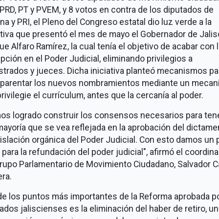
PRD, PT y PVEM, y 8 votos en contra de los diputados de
a y PRI, el Pleno del Congreso estatal dio luz verde a la
ativa que presentó el mes de mayo el Gobernador de Jalis
ue Alfaro Ramírez, la cual tenía el objetivo de acabar con 
pción en el Poder Judicial, eliminando privilegios a
trados y jueces. Dicha iniciativa planteó mecanismos pa
sparentar los nuevos nombramientos mediante un meca
rivilegie el currículum, antes que la cercanía al poder.
os logrado construir los consensos necesarios para ten
ayoría que se vea reflejada en la aprobación del dictame
gislación orgánica del Poder Judicial. Con esto damos un
 para la refundación del poder judicial", afirmó el coordin
Grupo Parlamentario de Movimiento Ciudadano, Salvador C
ra.
de los puntos más importantes de la Reforma aprobada po
ados jaliscienses es la eliminación del haber de retiro, u