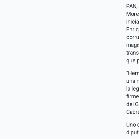
PAN, 
Moren
inici
Enriq
corru
magis
tran
que p
"Hem
una m
la le
firme
del 
Cabre
Uno 
diput