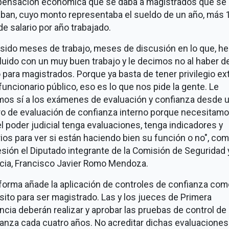
ensación económica que se daba a magistrados que se
aban, cuyo monto representaba el sueldo de un año, más 
de salario por año trabajado.
 sido meses de trabajo, meses de discusión en lo que, 
uido con un muy buen trabajo y le decimos no al haber d
o para magistrados. Porque ya basta de tener privilegio ex
funcionario público, eso es lo que nos pide la gente. Le
mos sí a los exámenes de evaluación y confianza desde 
ro de evaluación de confianza interno porque necesitam
l poder judicial tenga evaluaciones, tenga indicadores y
rios para ver si están haciendo bien su función o no", co
sión el Diputado integrante de la Comisión de Seguridad 
icia, Francisco Javier Romo Mendoza.
forma añade la aplicación de controles de confianza com
sito para ser magistrado. Las y los jueces de Primera
ncia deberán realizar y aprobar las pruebas de control de
anza cada cuatro años. No acreditar dichas evaluaciones