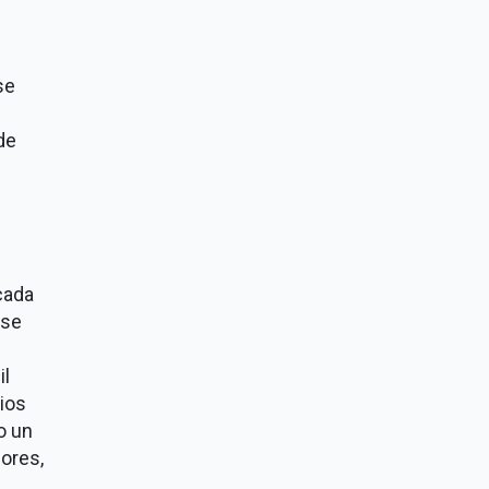
se
de
cada
 se
il
ios
o un
dores,