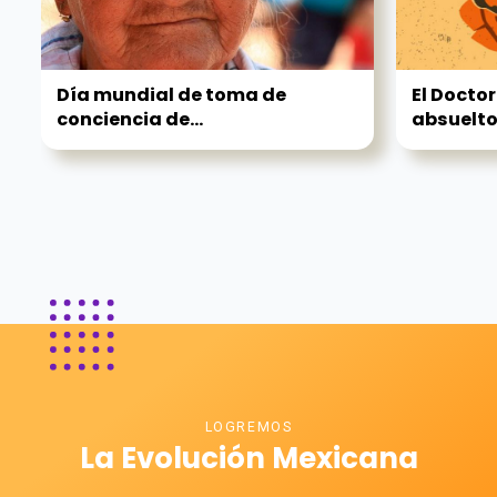
Día mundial de toma de
El Doctor
conciencia de...
absuelto.
LOGREMOS
La Evolución Mexicana