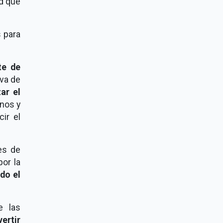
d que
 para
te de
iva de
ar el
rnos y
ir el
es de
por la
do el
e las
vertir