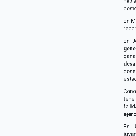
habl
como
En M
reco
En J
gene
géne
desar
cons
estad
Cono
tener
falli
ejer
En J
juve