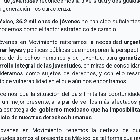
ar de
juventudes
reconocemos la diversidad y desigualda
 generación nos caracteriza.
éxico,
36.2 millones de jóvenes
no han sido suficientes
nocernos como el factor estratégico de cambio.
óvenes en Movimiento reiteramos la necesidad
urgen
rar leyes
y políticas públicas que incorporen la perspect
ro, de derechos humanos y de juventud, para
garantiz
rollo integral de las juventudes
, en miras de consolida
iderarnos como sujetos de derechos, y con ello resarc
o de vulnerabilidad en el que aún nos encontramos.
cemos que la situación del país limita las oportunidad
 un mejor presente, a la par de ser los más afectados 
da estrategia del
gobierno mexicano que ha imposibilita
cicio de nuestros derechos humanos
.
óvenes en Movimiento, tenemos la certeza de qu
ntudes somos el presente de México, de tal forma que
in