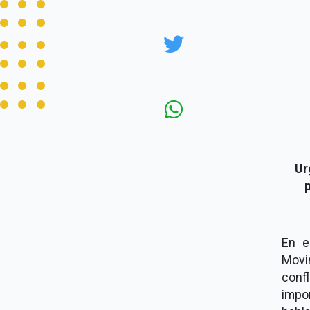
Ur
En e
Movi
conf
impor