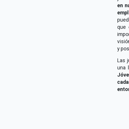
en n
empl
puede
que 
impo
visió
y pos
Las 
una 
Jóve
cada
ento