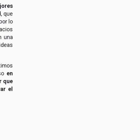
jores
d, que
por lo
acios
n una
 ideas
timos
eso
en
r que
ar el