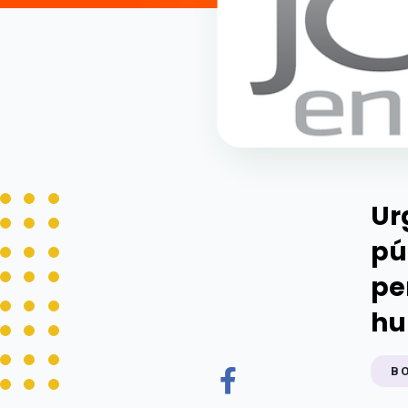
Ur
pú
pe
hu
B