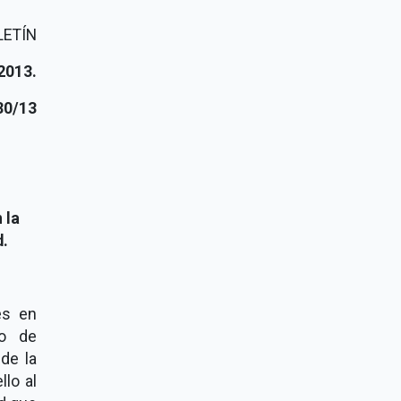
LETÍN
2013.
30/13
 la
.
es en
io de
de la
llo al