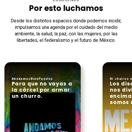
CONÓCENOS
Por esto luchamos
Desde los distintos espacios donde podemos incidir,
impulsamos una agenda por el cuidado del medio
ambiente, la salud, la paz, con las mujeres, por las
libertades, el federalismo y el futuro de México.
#AndamosBienPuestxs
Ni chairos ni
Para que no vayas a
Los dis
la cárcel por armar
nos div
un churro.
encima
somos 