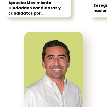
Aprueba Movimiento
Se reg
Ciudadano candidatas y
nacion
candidatos por...