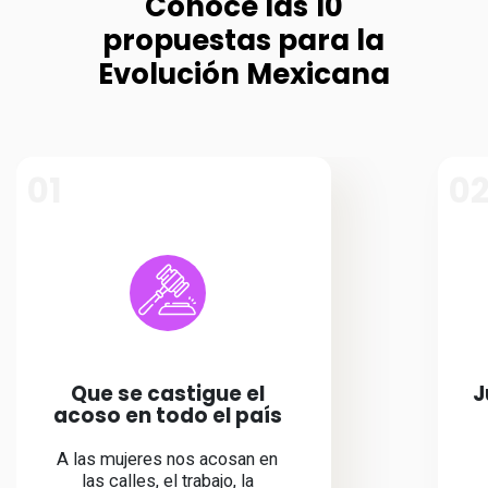
Conoce las 10
propuestas para la
Evolución Mexicana
01
0
Que se castigue el
J
acoso en todo el país
A las mujeres nos acosan en
las calles, el trabajo, la