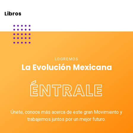
Libros
LOGREMOS
La Evolución Mexicana
ÉNTRALE
Únete, conoce más acerca de este gran Movimiento y
trabajemos juntos por un mejor futuro.