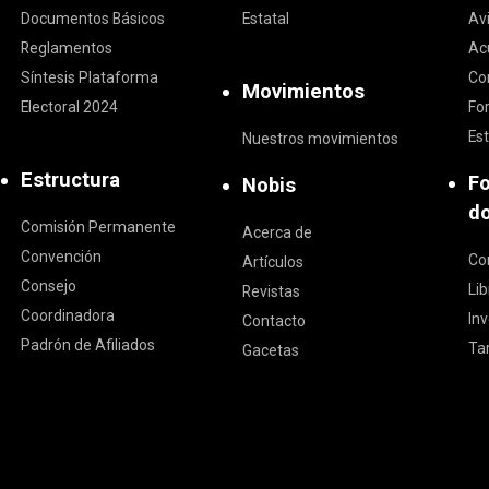
Documentos Básicos
Estatal
Av
Reglamentos
Ac
Síntesis Plataforma
Co
Movimientos
Electoral 2024
Fo
Est
Nuestros movimientos
Estructura
F
Nobis
d
Comisión Permanente
Acerca de
Convención
Co
Artículos
Consejo
Li
Revistas
Coordinadora
In
Contacto
Padrón de Afiliados
Ta
Gacetas