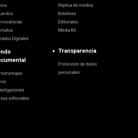
isos
Réplica de medios
uerdos
Boletines
nvocatorias
Editoriales
rmatos
Media Kit
rados Digitales
Transparencia
ondo
ocumental
Protección de datos
personales
rtometrajes
bros
vestigaciones
reas editoriales