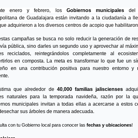
nte enero y febrero, los 
Gobiernos municipales
 del 
politana de Guadalajara están invitando a la ciudadanía a llev
que adquirieron a los diversos centros de acopio que habilitaron
stas campañas se busca no solo reducir la generación de res
 vía pública, sino darles un segundo uso y aprovechar al máxim
es reciclados, reintegrándolos completamente al ecosiste
rtirlos en composta. La meta es transformar lo que fue un sí
eño en una contribución positiva para nuestro entorno y 
nte.
stima que alrededor de 
40,000 familias jaliscienses
 adquir
es naturales para la temporada navideña, razón por la qu
rnos municipales invitan a todas ellas a acercarse a estos ce
desechar sus árboles de manera adecuada. 
lta con tu Gobierno local para conocer las
 fechas y ubicaciones
!