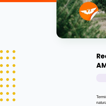
Re
A
Termin
natur