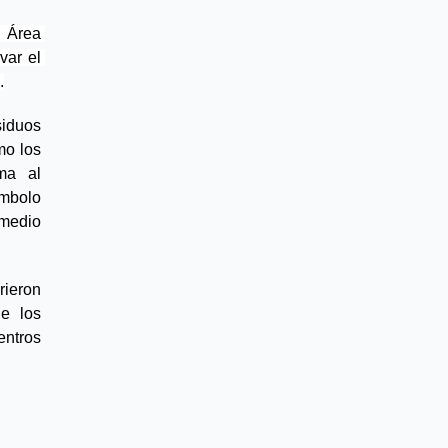
Área 
ar el 
.
iduos 
o los 
ma al 
mbolo 
medio 
ieron 
e los 
ntros 