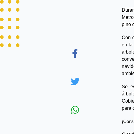
Dura
Metro
pino 
Con e
en la
árbol
conve
navid
ambie
Se e
árbol
Gobie
para 
¡Consu