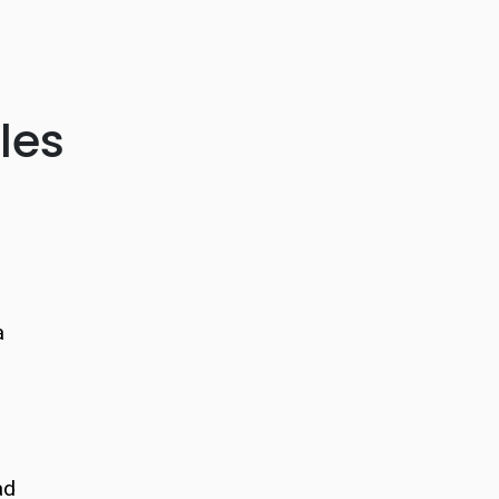
les
a
ad