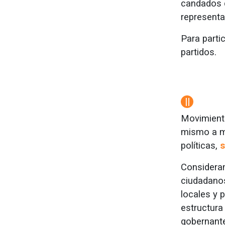
candados q
representa
Para partic
partidos.
||
Movimiento
mismo a mo
políticas,
s
Consideram
ciudadanos
locales y 
estructura 
gobernant