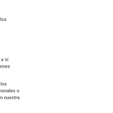
 los
 a sí
iones
 los
cionales o
ón nuestra