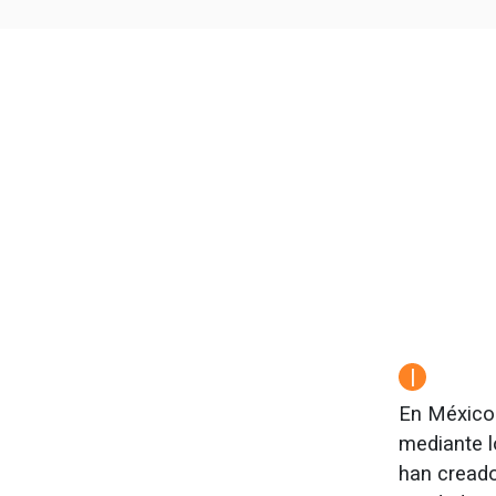
|
En México 
mediante lo
han creado