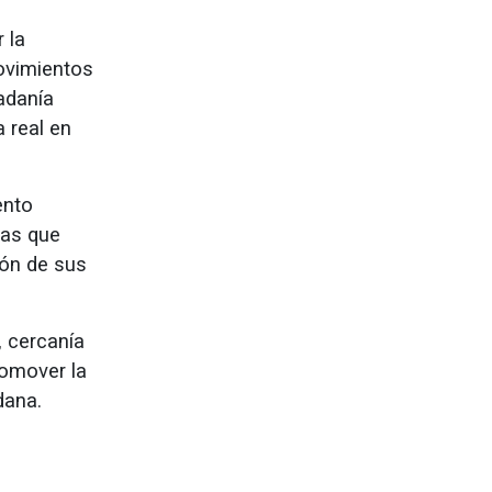
 la
Movimientos
adanía
 real en
ento
sas que
ión de sus
, cercanía
romover la
dana.