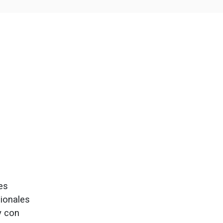
es
cionales
y con