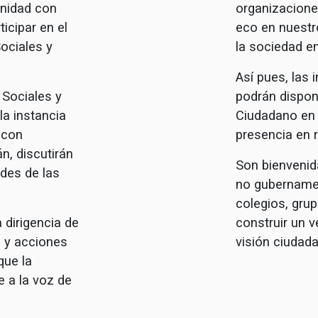
inidad con
organizaciones
icipar en el
eco en nuestr
ociales y
la sociedad en
Así pues, las 
 Sociales y
podrán dispon
la instancia
Ciudadano en t
 con
presencia en 
n, discutirán
Son bienvenid
des de las
no gubernamen
colegios, gru
 dirigencia de
construir un 
 y acciones
visión ciudad
que la
e a la voz de