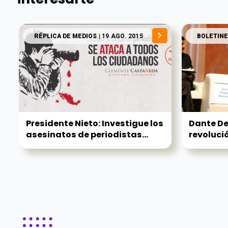
RÉPLICA DE MEDIOS
| 19 AGO. 2015
BOLETINE
Presidente Nieto: Investigue los
Dante Del
asesinatos de periodistas...
revolución