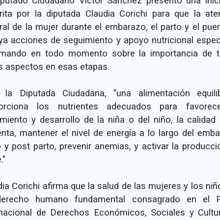
iputado Ciudadano Víctor Sánchez presentó una inici
rita por la diputada Claudia Corichi para que la ate
ral de la mujer durante el embarazo, el parto y el pue
uya acciones de seguimiento y apoyo nutricional especí
rmando en todo momento sobre la importancia de 
s aspectos en esas etapas.
 la Diputada Ciudadana, "una alimentación equili
orciona los nutrientes adecuados para favorec
imiento y desarrollo de la niña o del niño, la calidad 
enta, mantener el nivel de energía a lo largo del emba
o y post parto, prevenir anemias, y activar la producci
."
ia Corichi afirma que la salud de las mujeres y los ni
erecho humano fundamental consagrado en el 
rnacional de Derechos Económicos, Sociales y Cultur