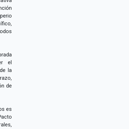
ativa
nción
rperio
fico,
todos
brada
er el
de la
razo,
ón de
ños es
Pacto
ales,