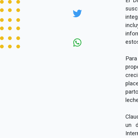
El D
susc
integ
incl
info
esto
Para
prop
crec
plac
part
leche
Claud
un d
Inte