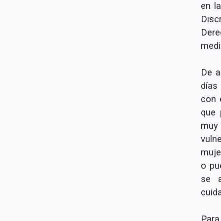
en l
Disc
Dere
medi
De a
días
con 
que 
muy
vuln
muje
o pu
se a
cuid
Para 