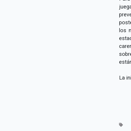
jueg
prev
post
los 
esta
care
sobr
está
La in