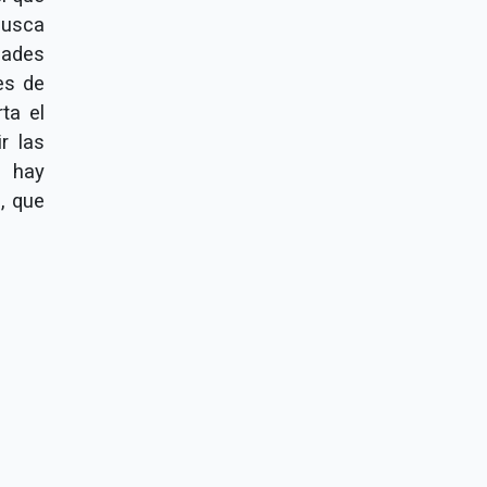
busca
dades
es de
ta el
r las
i hay
, que