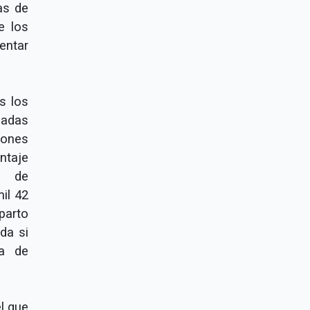
as de
e los
entar
s los
nadas
iones
ntaje
n de
il 42
parto
da si
ra de
el que