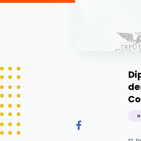
Di
de
Co
N