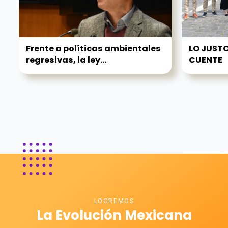
Frente a políticas ambientales
LO JUSTO
regresivas, la ley...
CUENTE
LOGREMOS
La Evolución Mexicana