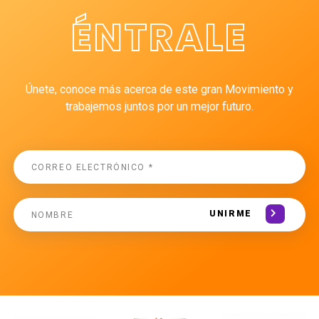
ÉNTRALE
Únete, conoce más acerca de este gran Movimiento y
trabajemos juntos por un mejor futuro.
UNIRME