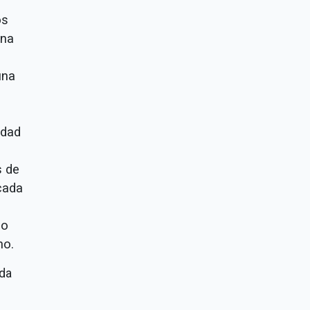
os
una
una
idad
s de
 cada
 o
no.
ada