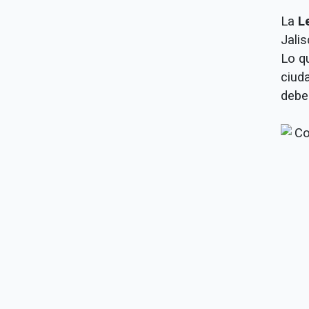
La
L
Jali
Lo q
ciud
debe