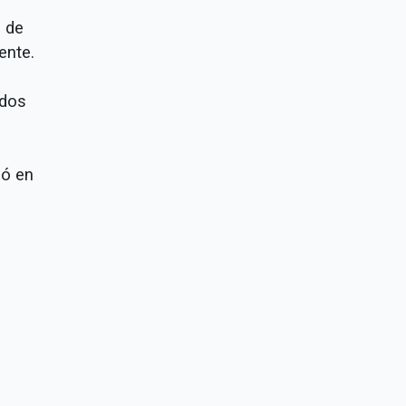
s de
ente.
odos