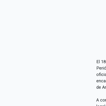
El 1
Perió
ofici
enca
de A
A co