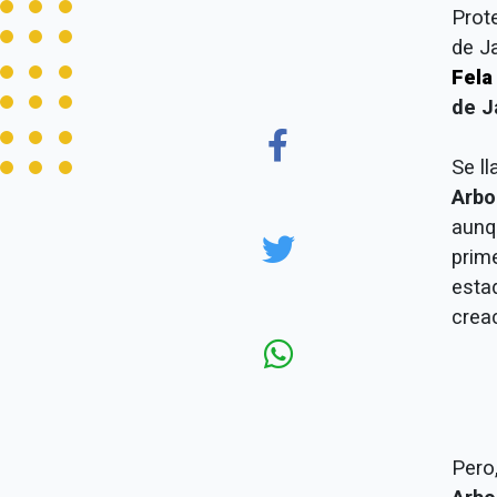
Prot
de Ja
Fela
de J
Se l
Arbo
aunq
prime
esta
crea
Pero