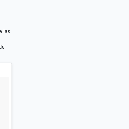
a las
de