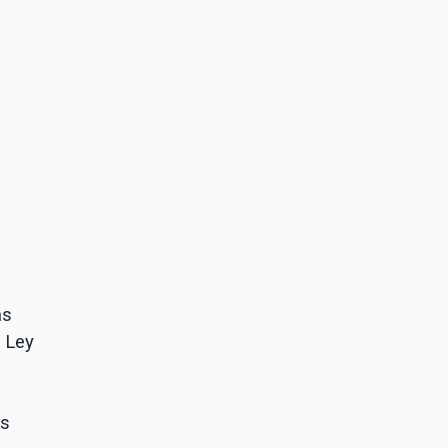
as
a Ley
es