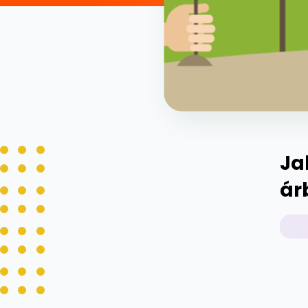
Ja
ár