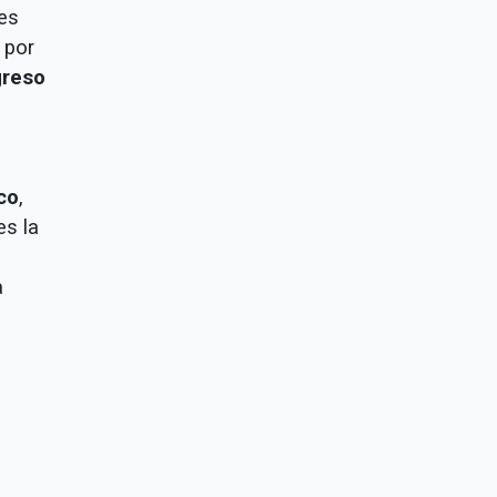
des
 por
reso
co
,
es la
a