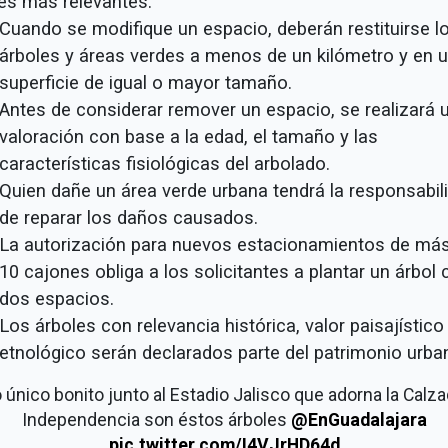
les más relevantes:
Cuando se modifique un espacio, deberán restituirse l
árboles y áreas verdes a menos de un kilómetro y en 
superficie de igual o mayor tamaño.
Antes de considerar remover un espacio, se realizará 
valoración con base a la edad, el tamaño y las
características fisiológicas del arbolado.
Quien dañe un área verde urbana tendrá la responsabil
de reparar los daños causados.
La autorización para nuevos estacionamientos de má
10 cajones obliga a los solicitantes a plantar un árbol
dos espacios.
Los árboles con relevancia histórica, valor paisajístico
etnológico serán declarados parte del patrimonio urba
 único bonito junto al Estadio Jalisco que adorna la Calz
Independencia son éstos árboles
@EnGuadalajara
pic.twitter.com/I4VJrHD64d