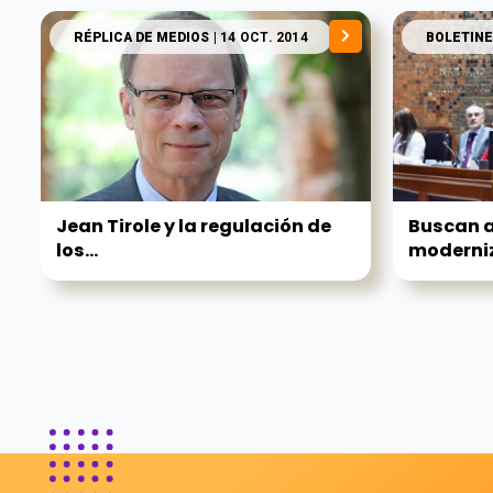
RÉPLICA DE MEDIOS
| 14 OCT. 2014
BOLETINE
Jean Tirole y la regulación de
Buscan a
los...
moderniz