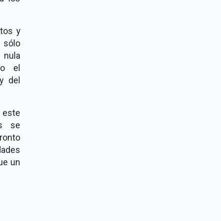
tos y
 sólo
 nula
mo el
y del
 este
as se
ronto
dades
que un