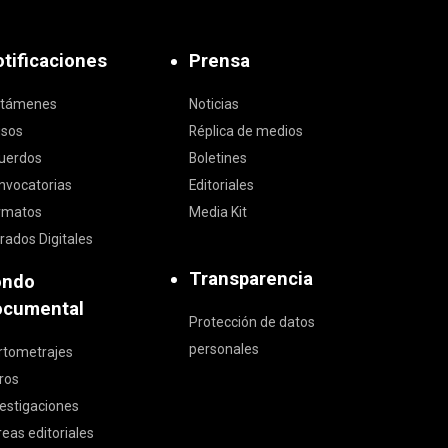
tificaciones
Prensa
ctámenes
Noticias
isos
Réplica de medios
uerdos
Boletines
nvocatorias
Editoriales
rmatos
Media Kit
rados Digitales
Transparencia
ondo
ocumental
Protección de datos
personales
rtometrajes
bros
vestigaciones
reas editoriales