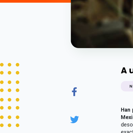
A 
N
Han 
Mexi
deso
exac