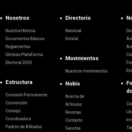
Nosotros
Directorio
No
Nuestra Historia
Nacional
Di
Documentos Básicos
Estatal
Av
Reglamentos
Ac
Síntesis Plataforma
Co
Movimientos
Electoral 2024
Fo
Est
Nuestros movimientos
Estructura
F
Nobis
d
Comisión Permanente
Acerca de
Convención
Co
Artículos
Consejo
Li
Revistas
Coordinadora
In
Contacto
Padrón de Afiliados
Ta
Gacetas