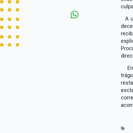
culpa
A un
dece
reci
expl
Proc
direc
En M
trág
rest
escl
corre
acont