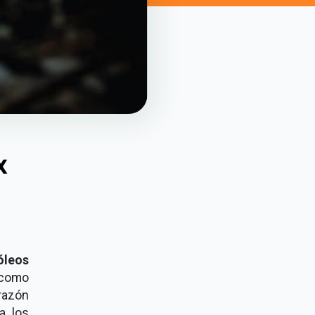
X
óleos
 como
razón
a los