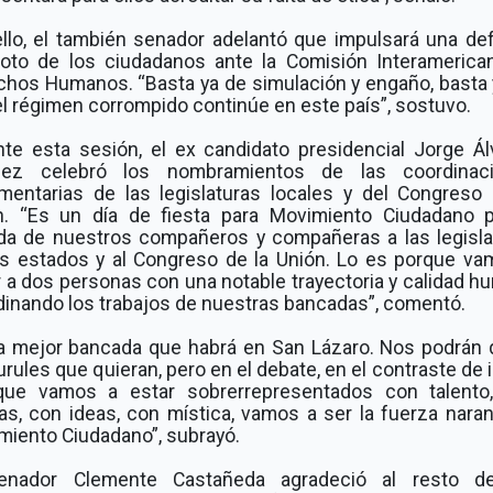
ello, el también senador adelantó que impulsará una de
voto de los ciudadanos ante la Comisión Interamerica
chos Humanos. “Basta ya de simulación y engaño, basta 
l régimen corrompido continúe en este país”, sostuvo.
nte esta sesión, el ex candidato presidencial Jorge Ál
ez celebró los nombramientos de las coordinac
amentarias de las legislaturas locales y del Congreso 
n. “Es un día de fiesta para Movimiento Ciudadano p
ada de nuestros compañeros y compañeras a las legisla
os estados y al Congreso de la Unión. Lo es porque va
 a dos personas con una notable trayectoria y calidad 
dinando los trabajos de nuestras bancadas”, comentó.
la mejor bancada que habrá en San Lázaro. Nos podrán q
urules que quieran, pero en el debate, en el contraste de 
que vamos a estar sobrerrepresentados con talento
as, con ideas, con mística, vamos a ser la fuerza naran
miento Ciudadano”, subrayó.
enador Clemente Castañeda agradeció al resto d