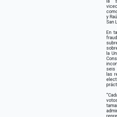
la s
vice
como
y Ra
San 
En t
frau
sub
sobr
la Un
Cons
inco
seis
las 
elec
práct
“Cad
voto
tama
admin
repre