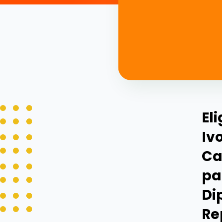
El
Iv
Ca
pa
Di
Re