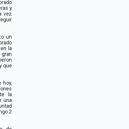
brado
ras y
a vez
eguir
zo un
orado
 en la
a gran
dieron
 y que
 hoy,
iones
te la
r una
untad
ingo 2
ta de