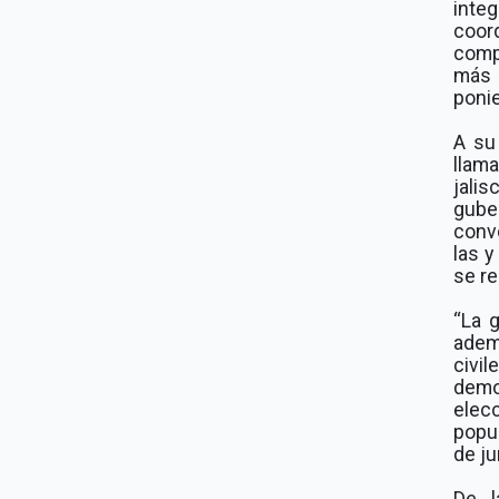
inte
coor
comp
más 
ponie
A su
llam
jalis
guber
convo
las y
se re
“La 
adem
civi
demo
elec
popul
de ju
De l