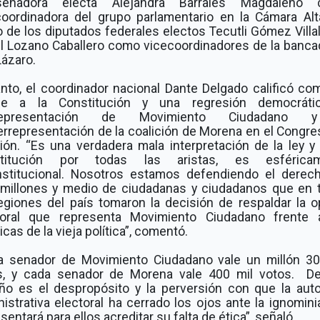
enadora electa Alejandra Barrales Magdaleno
coordinadora del grupo parlamentario en la Cámara Alta
 de los diputados federales electos Tecutli Gómez Villa
úl Lozano Caballero como vicecoordinadores de la banca
Lázaro.
anto, el coordinador nacional Dante Delgado calificó co
de a la Constitución y una regresión democráti
representación de Movimiento Ciudadano 
errepresentación de la coalición de Morena en el Congre
ión. “Es una verdadera mala interpretación de la ley y
titución por todas las aristas, es esférica
nstitucional. Nosotros estamos defendiendo el derec
 millones y medio de ciudadanas y ciudadanos que en 
regiones del país tomaron la decisión de respaldar la o
toral que representa Movimiento Ciudadano frente 
icas de la vieja política”, comentó.
a senador de Movimiento Ciudadano vale un millón 30
s, y cada senador de Morena vale 400 mil votos.
D
ño es el despropósito y la perversión con que la auto
istrativa electoral ha cerrado los ojos ante la ignomin
sentará para ellos acreditar su falta de ética”, señaló.