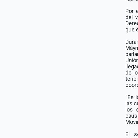
Por 
del 
Dere
que e
Dura
Máyn
parl
Unió
lleg
de l
tener
coor
“Es 
las c
los 
caus
Movi
El s