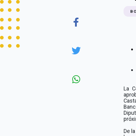
B
●
●
La C
apro
Cast
Banc
Diput
próx
De la