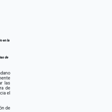
o en la
ias de
adano
mente
r las
ra de
cia el
ión de