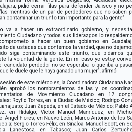
lajara, pidió cerrar filas para defender Jalisco y no pe
“las mentiras de un par de perdedores que no saben p
n contaminar un triunfo tan importante para la gente”.
lo va a hacer un extraordinario gobierno, y necesit
miento Ciudadano y todos sus liderazgos lo respaldemo
omprometo a hacer un buen gobierno en Guadalaj
sito de ustedes que contemos la verdad, que no dejemo
uido siga contaminando este triunfo, que pidamos q
ete la voluntad de la gente. En mi caso yo estoy conve
l candidato perdedor no se esperaba lo que iba a pasar
que le duele que le haya ganado una mujer”, afirmó.
 sesión de este miércoles, la Coordinadora Ciudadana Na
ién aprobó los nombramientos de las y los coordina
amentarios de Movimiento Ciudadano en 17 cong
ales: Royfid Torres, en la Ciudad de México; Rodrigo Gon
uanajuato; Juan Zepeda, en el Estado de México; Pablo A
z, en Hidalgo; Víctor Manuel Manríquez, en Micho
el Ángel Flores, en Nuevo León; Marco Antonio de los Sa
ebla; Sergio Torres Félix, en Sinaloa; Manuel Scott, en S
icia Lanestosa, en Tabasco; Juan Carlos Zertuch