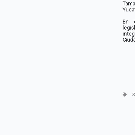
Tama
Yucat
En e
legis
inte
Ciud
S