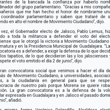
grantes de la bancada la confianza por haberlo nom
dinador del grupo parlamentario. “Gracias a mis compañe
añeros que me han hecho el honor de nombrarme un
coordinador parlamentario y saben que trataré de s
ndo en alto el nombre de Movimiento Ciudadano”, dijo.
 vez, el Gobernador electo de Jalisco, Pablo Lemus, hi
ado a toda la militancia a defender el voto del elect
ciense que le otorgó la victoria a Movimiento Ciudadano
natura y en la Presidencia Municipal de Guadalajara. “L
catoria es a defender, a exigir la defensa de lo que deci
 los tapatíos, de lo que decidieron las y los jaliscienses
spete el voto emitido el día 2 de junio”, dijo.
gran convocatoria social que venimos a hacer el día de
ás de Movimiento Ciudadano, a universidades, asociac
les, a la ciudadanía en general para que se respe
cracia de nuestro país porque Morena se quiere roba
ción. La gran convocatoria es a la defensa de la vol
ar expresada en Guadalajara y en Jalisco el pasado dom
nio”, añadió.
a misma forma Verónica Delgadillo, Alcaldesa elec