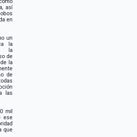
 como
, así
lobos
da en
mo un
ca la
y la
so de
 de la
mente
ho de
todas
pción
a las
0 mil
e ese
ridad
ia que