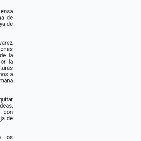
fensa
na de
ya de
varez
iones
de la
or la
turas
mos a
humana
uitar
ideas,
, con
ja de
e los