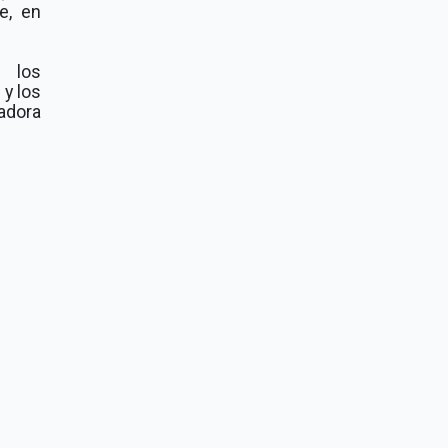
e, en
s los
 y los
adora