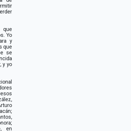
rmitir
erder
a que
s. Yo
ara y
s que
ue se
ncida
, y yo
cional
dores
resos
zález,
rturo
acán;
ntos,
onora;
e, en