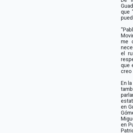
Guada
que 
pueda
“Pab
Movi
me c
nece
el r
resp
que e
creo 
En la
tamb
parl
estat
en G
Góme
Migu
en Pu
Patr