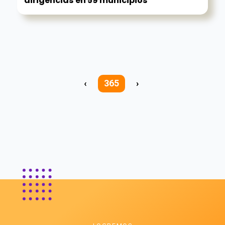
dirigencias en 59 municipios
‹
365
›