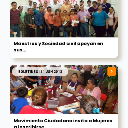
Maestros y Sociedad civil apoyan en
sus...
BOLETINES
| 11 JUN 2013
Movimiento Ciudadano invita a Mujeres
a inscribirse...