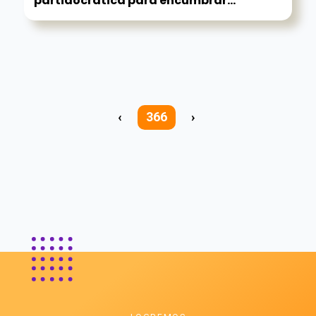
partidocrática para encumbrar...
‹
366
›