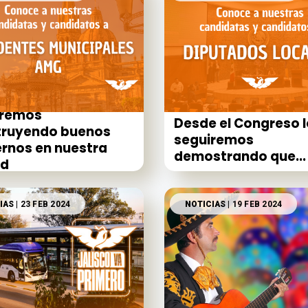
iremos
Desde el Congreso l
truyendo buenos
seguiremos
rnos en nuestra
demostrando que...
ad
IAS
| 23 FEB 2024
NOTICIAS
| 19 FEB 2024