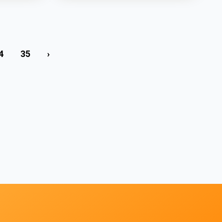
4
35
›