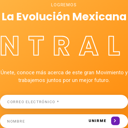
LOGREMOS
La Evolución Mexicana
ÉNTRAL
Únete, conoce más acerca de este gran Movimiento y
trabajemos juntos por un mejor futuro.
UNIRME