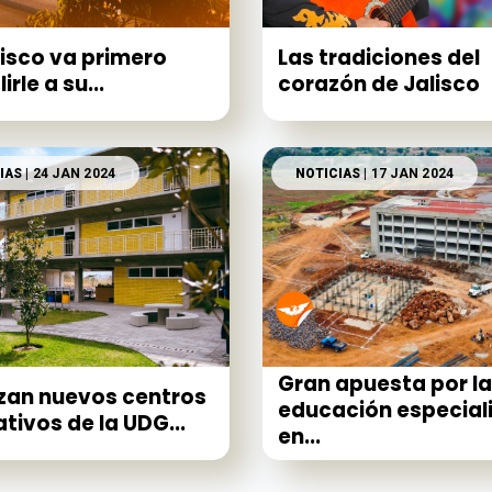
lisco va primero
Las tradiciones del
rle a su...
corazón de Jalisco
IAS
| 24 JAN 2024
NOTICIAS
| 17 JAN 2024
Gran apuesta por la
zan nuevos centros
educación especial
tivos de la UDG...
en...