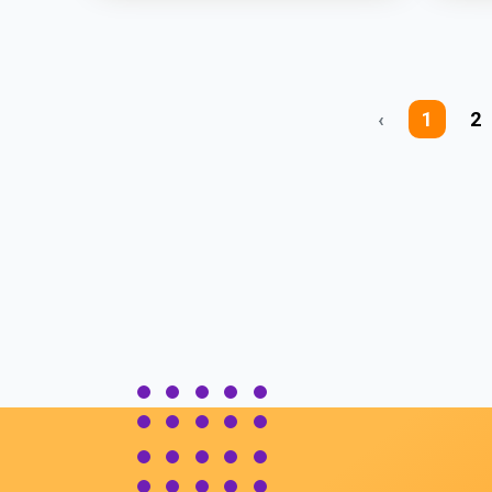
‹
1
2