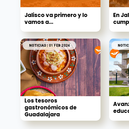
Jalisco va primero y lo
En Ja
vamos a...
cumpli
NOTICIAS
| 01 FEB 2024
NOTIC
Los tesoros
Avan
gastronómicos de
educa
Guadalajara