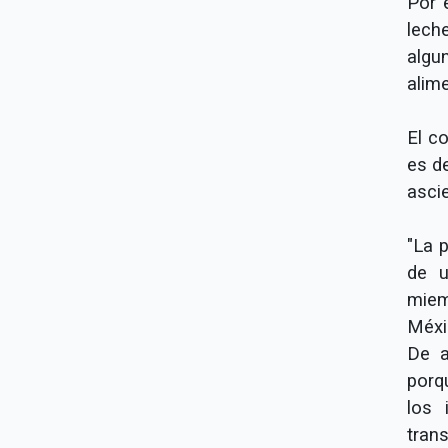
Por e
lech
alg
alim
El c
es d
asci
"La p
de u
miem
Méxi
De a
porq
los 
tran