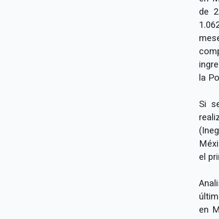
de 2
1.06
mese
comp
ingr
la Po
Si s
real
(Ine
Méxi
el pr
Anal
últi
en M