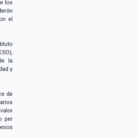
e los
derón
on el
ituto
ESO),
de la
dad y
ce de
arios
valor
o per
pesos