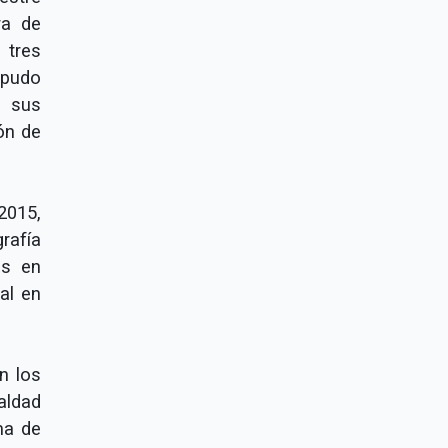
ra de
 tres
 pudo
n sus
ón de
2015,
rafía
es en
al en
n los
aldad
ma de