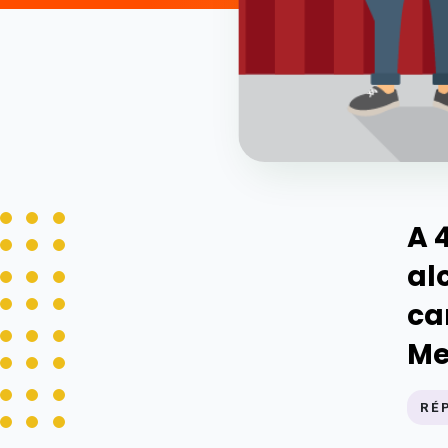
A 
al
ca
Me
RÉ