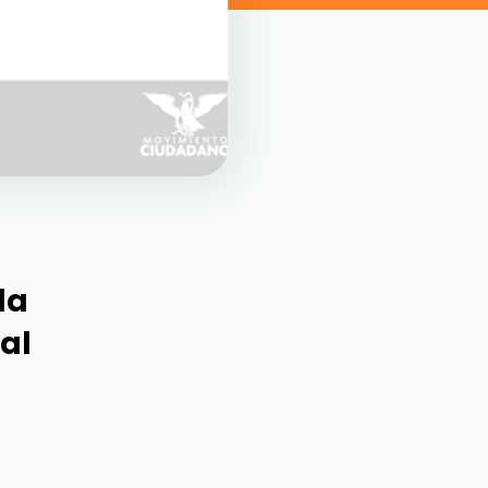
la
al