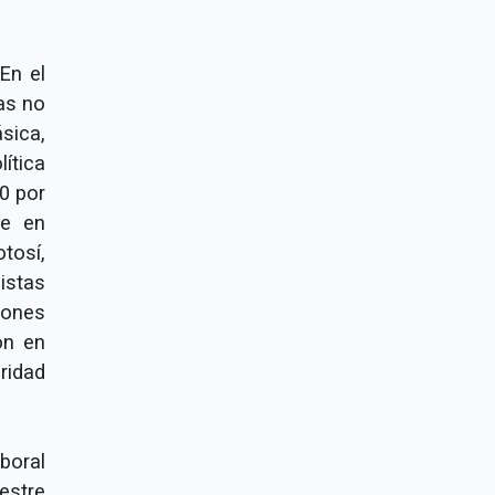
En el
as no
sica,
ítica
0 por
ve en
tosí,
istas
iones
on en
ridad
boral
estre