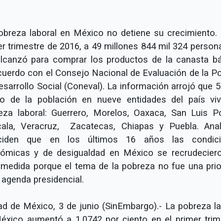
obreza laboral en México no detiene su crecimiento. 
er trimestre de 2016, a 49 millones 844 mil 324 person
alcanzó para comprar los productos de la canasta bá
cuerdo con el Consejo Nacional de Evaluación de la Pol
esarrollo Social (Coneval). La información arrojó que 5
to de la población en nueve entidades del país vi
eza laboral: Guerrero, Morelos, Oaxaca, San Luis Po
cala, Veracruz, Zacatecas, Chiapas y Puebla. Anal
ciden que en los últimos 16 años las condic
ómicas y de desigualdad en México se recrudecier
 medida porque el tema de la pobreza no fue una prio
 agenda presidencial.
ad de México, 3 de junio (SinEmbargo).- La pobreza la
éxico aumentó a 1.0742 por ciento en el primer trim