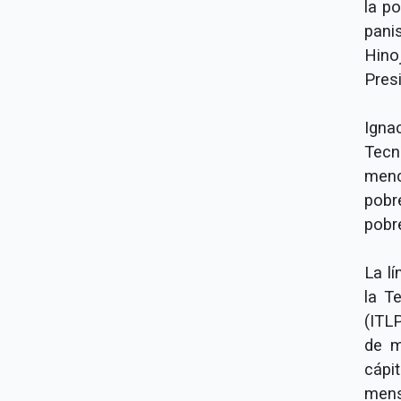
la p
pani
Hino
Pres
Igna
Tecn
menc
pobr
pobre
La l
la T
(ITL
de m
cápi
mens