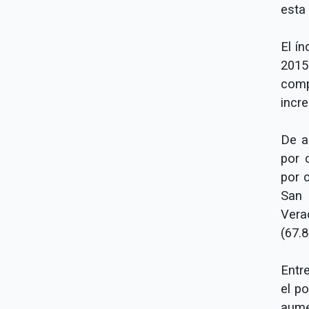
esta 
El ín
2015
com
incr
De a
por 
por c
San 
Vera
(67.8
Entr
el p
aume