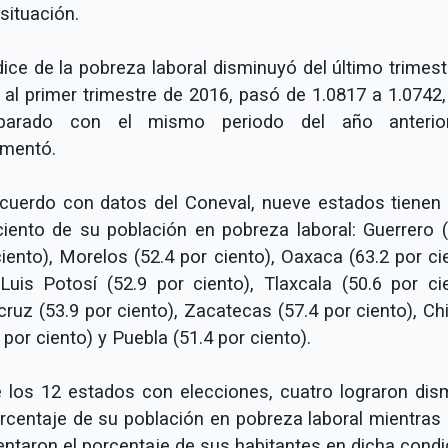
situación.
dice de la pobreza laboral disminuyó del último trimes
 al primer trimestre de 2016, pasó de 1.0817 a 1.0742,
parado con el mismo periodo del año anterio
ementó.
cuerdo con datos del Coneval, nueve estados tienen 
ciento de su población en pobreza laboral: Guerrero (
iento), Morelos (52.4 por ciento), Oaxaca (63.2 por ci
Luis Potosí (52.9 por ciento), Tlaxcala (50.6 por cie
cruz (53.9 por ciento), Zacatecas (57.4 por ciento), Ch
 por ciento) y Puebla (51.4 por ciento).
e los 12 estados con elecciones, cuatro lograron dism
orcentaje de su población en pobreza laboral mientras
ntaron el porcentaje de sus habitantes en dicha condi