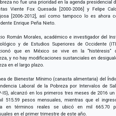
obreza no fue una prioridad en la agenda presidencial d
stas Viente Fox Quesada [2000-2006] y Felipe Cal
josa [2006-2012], así como tampoco lo es ahora c
idente Enrique Peña Nieto.
cio Román Morales, académico e investigador del Inst
ológico y de Estudios Superiores de Occidente (IT
ionó que en México se vive en la "histéresis" 
eza, y no hay modificaciones sustanciales en desigual
za en el largo plazo.
ínea de Bienestar Mínimo (canasta alimentaria) del Índi
endencia Laboral de la Pobreza por Intervalos de Sal
P-IS), alcanzó en los primeros tres meses de 2016 un 
il 515.59 pesos mensuales, mientras que el ingres
ta en términos reales se ubicó en mil 665.70 
uales en el primer trimestre de este año.