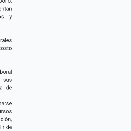
pollo,
entan
os y
rales
costo
aboral
s sus
ra de
narse
ursos
ción,
ir de