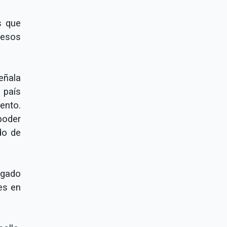
s que
resos
eñala
l país
ento.
poder
do de
rgado
es en