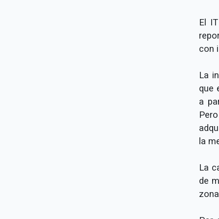
El I
repo
con 
La i
que e
a pa
Pero
adqu
la me
La c
de m
zona