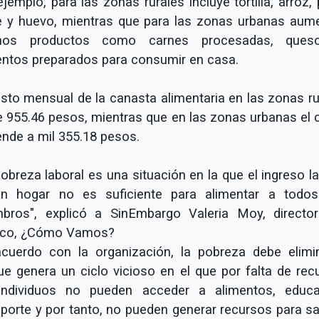
jemplo, para las zonas rurales incluye tortilla, arroz, 
e y huevo, mientras que para las zonas urbanas aum
unos productos como carnes procesadas, ques
entos preparados para consumir en casa.
osto mensual de la canasta alimentaria en las zonas ru
e 955.46 pesos, mientras que en las zonas urbanas el 
ende a mil 355.18 pesos.
obreza laboral es una situación en la que el ingreso l
n hogar no es suficiente para alimentar a todo
bros", explicó a SinEmbargo Valeria Moy, directo
co, ¿Cómo Vamos?
cuerdo con la organización, la pobreza debe elimi
ue genera un ciclo vicioso en el que por falta de rec
individuos no pueden acceder a alimentos, educa
sporte y por tanto, no pueden generar recursos para sal