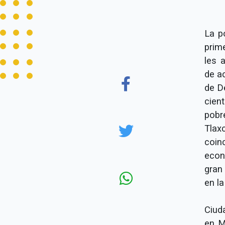
La p
prim
les 
de a
de D
cien
pobr
Tlax
coin
econ
gran
en la
Ciud
en M