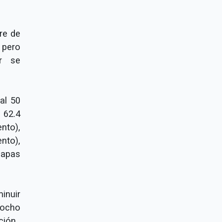
tre de
 pero
r se
al 50
 62.4
ento),
nto),
iapas
inuir
 ocho
ción.