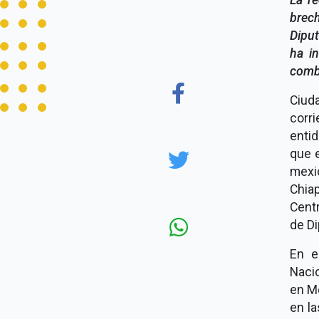
brech
Diput
ha i
comba
Ciud
corr
enti
que e
mexi
Chia
Cent
de D
En e
Nacio
en M
en l