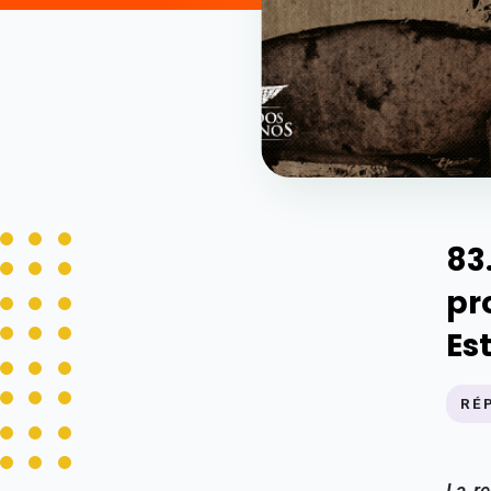
83
pr
Es
RÉ
La re