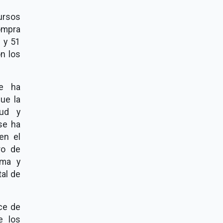
ursos
ompra
0 y 51
on los
se ha
ue la
lud y
se ha
en el
ro de
ema y
tal de
ce de
e los