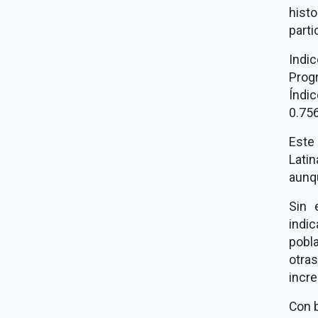
histo
parti
Indi
Prog
Índi
0.756
Este 
Lati
aunq
Sin 
indi
pobl
otra
incr
Con b