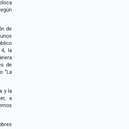
coloca
según
ión de
gunos
blico
4, la
anera
les de
o "La
 y la
er, a
ernos
obres