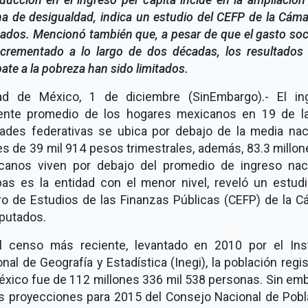
a de desigualdad, indica un estudio del CEFP de la Cám
ados. Mencionó también que, a pesar de que el gasto soc
ncrementado a lo largo de dos décadas, los resultados 
te a la pobreza han sido limitados.
ad de México, 1 de diciembre (SinEmbargo).- El in
iente promedio de los hogares mexicanos en 19 de l
dades federativas se ubica por debajo de la media naci
s de 39 mil 914 pesos trimestrales, además, 83.3 millo
canos viven por debajo del promedio de ingreso naci
pas es la entidad con el menor nivel, reveló un estudi
ro de Estudios de las Finanzas Públicas (CEFP) de la C
iputados.
l censo más reciente, levantado en 2010 por el Inst
nal de Geografía y Estadística (Inegi), la población regi
éxico fue de 112 millones 336 mil 538 personas. Sin emb
as proyecciones para 2015 del Consejo Nacional de Pobl