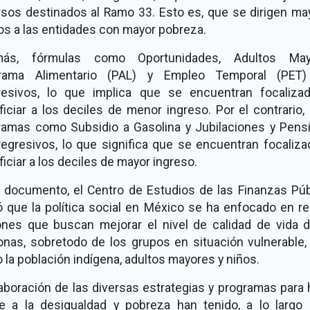
rsos destinados al Ramo 33. Esto es, que se dirigen ma
os a las entidades con mayor pobreza.
ás, fórmulas como Oportunidades, Adultos May
rama Alimentario (PAL) y Empleo Temporal (PET
resivos, lo que implica que se encuentran focaliza
iciar a los deciles de menor ingreso. Por el contrario,
ramas como Subsidio a Gasolina y Jubilaciones y Pens
regresivos, lo que significa que se encuentran focaliza
iciar a los deciles de mayor ingreso.
l documento, el Centro de Estudios de las Finanzas Púb
ó que la política social en México se ha enfocado en re
ones que buscan mejorar el nivel de calidad de vida d
onas, sobretodo de los grupos en situación vulnerable, 
la población indígena, adultos mayores y niños.
aboración de las diversas estrategias y programas para
te a la desigualdad y pobreza han tenido, a lo largo 