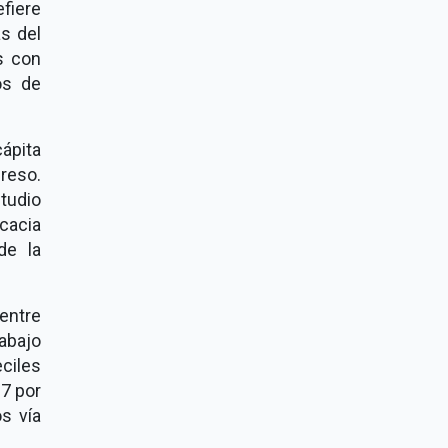
fiere
s del
s con
os de
ápita
greso.
tudio
icacia
de la
entre
abajo
ciles
.7 por
s vía