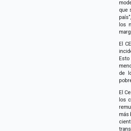
mode
que 
país
los 
marg
El C
incid
Esto
menci
de l
pobr
El C
los 
remu
más b
cien
trans