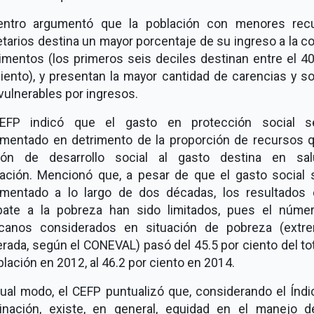
entro argumentó que la población con menores rec
tarios destina un mayor porcentaje de su ingreso a la c
imentos (los primeros seis deciles destinan entre el 4
iento), y presentan la mayor cantidad de carencias y s
vulnerables por ingresos.
EFP indicó que el gasto en protección social 
ementado en detrimento de la proporción de recursos q
ión de desarrollo social al gasto destina en sa
ación. Mencionó que, a pesar de que el gasto social 
ementado a lo largo de dos décadas, los resultados 
ate a la pobreza han sido limitados, pues el núme
canos considerados en situación de pobreza (extr
ada, según el CONEVAL) pasó del 45.5 por ciento del to
blación en 2012, al 46.2 por ciento en 2014.
gual modo, el CEFP puntualizó que, considerando el Índi
inación, existe, en general, equidad en el manejo d