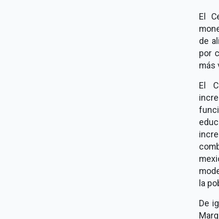
El C
mone
de al
por c
más 
El C
incr
func
educ
incr
comb
mexi
moder
la po
De i
Marg