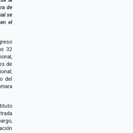
ara de
ial se
en el
greso
as 32
onal,
nes de
onal;
o del
ámara
ituto
strada
argo,
ación