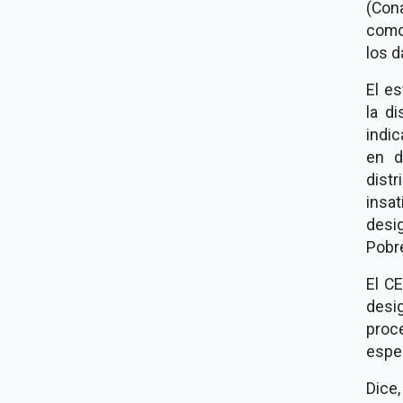
(Cona
como
los d
El es
la d
indi
en d
dist
insat
desi
Pobre
El C
desi
proc
espec
Dice