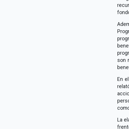
recu
fond
Adem
Prog
prog
benef
prog
son 
benef
En e
relat
acci
pers
como 
La el
fren