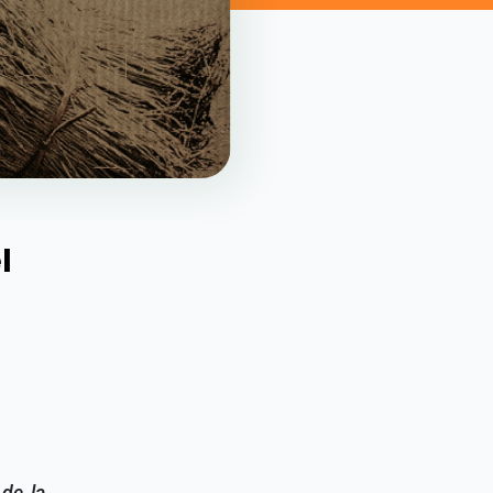
l
 de la