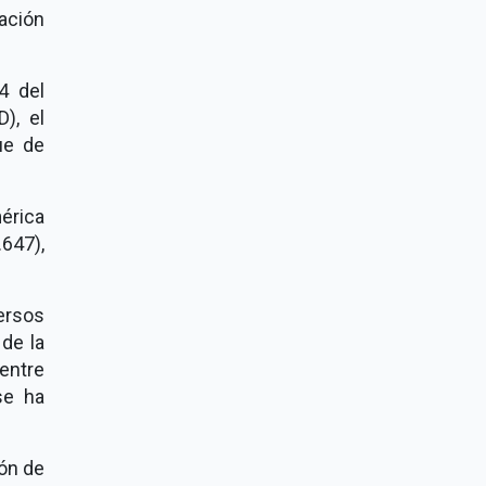
tación
4 del
), el
ue de
mérica
647),
ersos
de la
entre
se ha
ión de