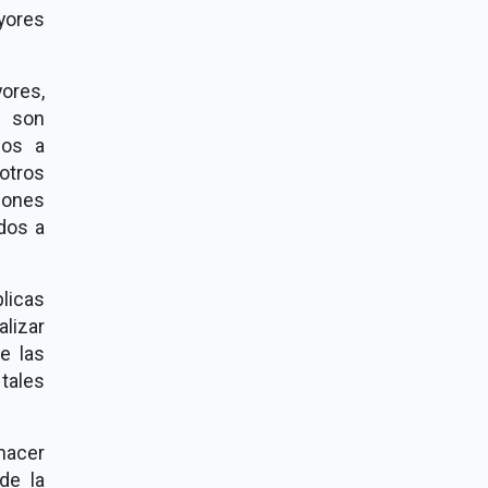
yores
ores,
) son
dos a
 otros
iones
dos a
licas
alizar
e las
tales
 hacer
de la