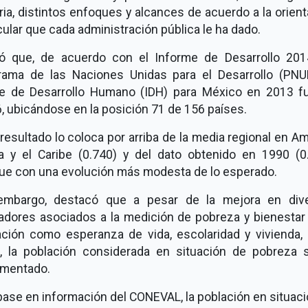
ria, distintos enfoques y alcances de acuerdo a la orien
cular que cada administración pública le ha dado.
có que, de acuerdo con el Informe de Desarrollo 201
rama de las Naciones Unidas para el Desarrollo (PNUD
ce de Desarrollo Humano (IDH) para México en 2013 f
, ubicándose en la posición 71 de 156 países.
resultado lo coloca por arriba de la media regional en A
na y el Caribe (0.740) y del dato obtenido en 1990 (0.
ue con una evolución más modesta de lo esperado.
embargo, destacó que a pesar de la mejora en div
cadores asociados a la medición de pobreza y bienestar 
ación como esperanza de vida, escolaridad y vivienda, 
s, la población considerada en situación de pobreza 
ementado.
ase en información del CONEVAL, la población en situac