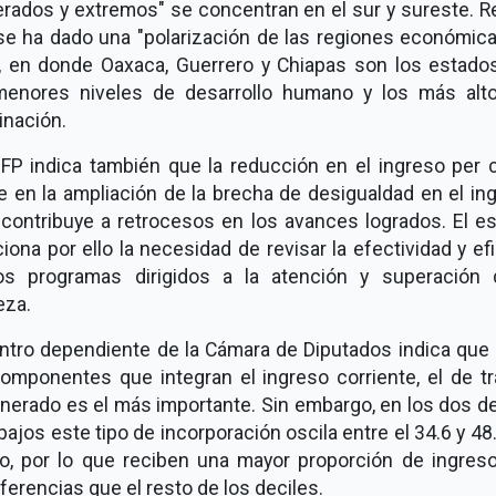
rados y extremos" se concentran en el sur y sureste. Re
se ha dado una "polarización de las regiones económica
", en donde Oaxaca, Guerrero y Chiapas son los estado
menores niveles de desarrollo humano y los más alt
inación.
EFP indica también que la reducción en el ingreso per c
e en la ampliación de la brecha de desigualdad en el in
 contribuye a retrocesos en los avances logrados. El es
ona por ello la necesidad de revisar la efectividad y ef
os programas dirigidos a la atención y superación 
eza.
entro dependiente de la Cámara de Diputados indica que 
componentes que integran el ingreso corriente, el de tr
nerado es el más importante. Sin embargo, en los dos de
ajos este tipo de incorporación oscila entre el 34.6 y 48
to, por lo que reciben una mayor proporción de ingreso
ferencias que el resto de los deciles.