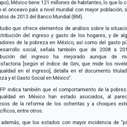
po), México tiene 121 millones de habitantes, lo que lo 
 el onceavo país a nivel mundial con mayor población, 
atos de 2013 del Banco Mundial (BM).
tudio que ofrece elementos de análisis sobre la situac
istribución del ingreso y gasto de los hogares, y de al
cadores de la pobreza en México, así como del gasto pú
esarrollo social, señala también que de 2008 a 201
ribución del ingreso ha mejorado aunque de m
isfactoria [según el índice de Gini, que mide los nive
gualdad en el ingreso], detalla en el documento titulad
za y el Gasto Social en México".
EFP indica también que el comportamiento de la pobreza
gualdad en México han estado asociados, al parec
esos de la reforma de los ochentas y a choques ext
íficos, entre otros.
, además, que los estados con mayor incidencia de "p