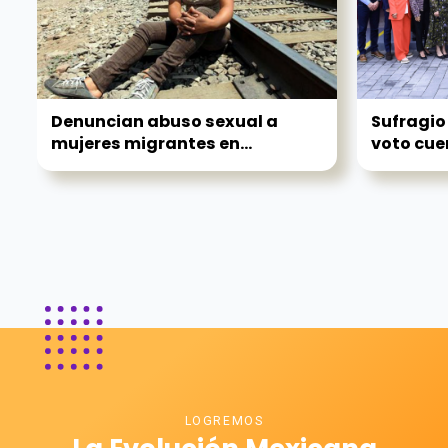
Denuncian abuso sexual a
Sufragio
mujeres migrantes en...
voto cue
LOGREMOS