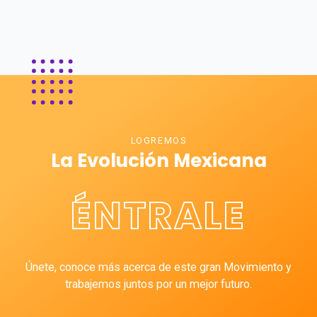
LOGREMOS
La Evolución Mexicana
ÉNTRALE
Únete, conoce más acerca de este gran Movimiento y
trabajemos juntos por un mejor futuro.