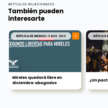
ARTÍCULOS RELACIONADOS
También pueden
interesarte
RÉPLICA DE MEDIOS
| 5 NOV. 2015
RÉPLICA 
Mireles quedará libre en
¿Un pact
diciembre: abogados