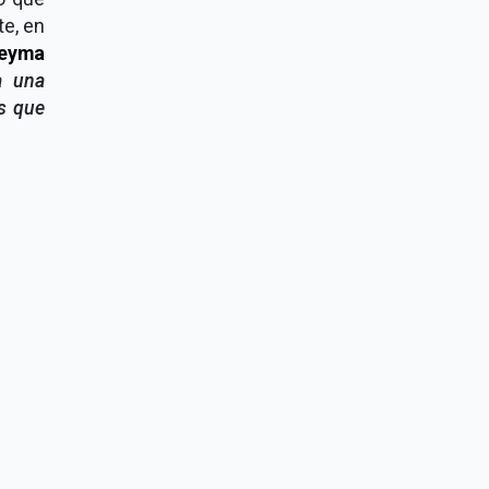
te, en
leyma
a una
os que