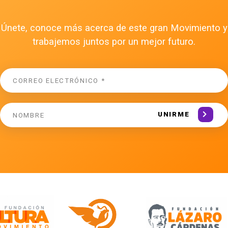
Únete, conoce más acerca de este gran Movimiento y
trabajemos juntos por un mejor futuro.
UNIRME