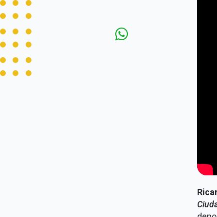
Rica
Ciud
depo