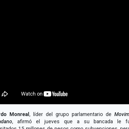
rdo Monreal
, líder del grupo parlamentario de
Movim
adano
, afirmó el jueves que a su bancada le f
sitados 15 millones de pesos como subvenciones, per