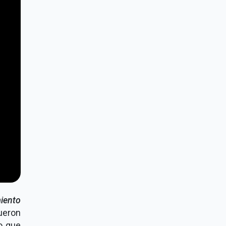
iento
ueron
o que