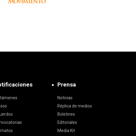
tificaciones
Prensa
ctámenes
Noticias
isos
Réplica de medios
uerdos
Boletines
nvocatorias
Editoriales
rmatos
Media Kit