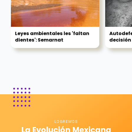
Leyes ambientales les 'faltan
Autodefe
dientes': Semarnat
decisión 
LOGREMOS
La Evolución Mexicana