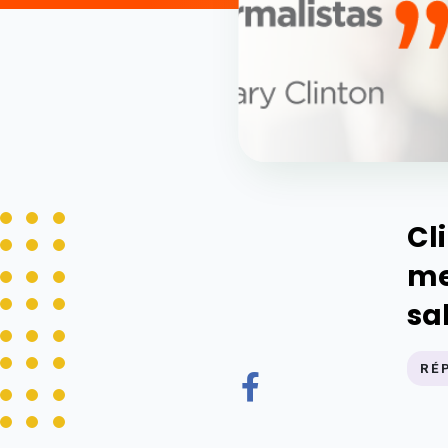
Cl
me
sa
RÉ