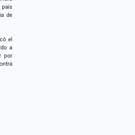
 país
ia de
có el
ldo a
r por
ontra