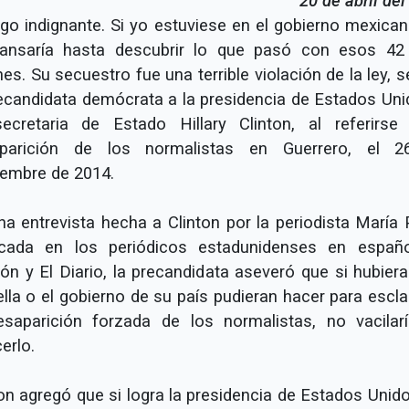
20 de abril de
lgo indignante. Si yo estuviese en el gobierno mexican
ansaría hasta descubrir lo que pasó con esos 42 
es. Su secuestro fue una terrible violación de la ley, 
recandidata demócrata a la presidencia de Estados Uni
ecretaria de Estado Hillary Clinton, al referirse
parición de los normalistas en Guerrero, el 
iembre de 2014.
na entrevista hecha a Clinton por la periodista María 
icada en los periódicos estadunidenses en españ
ión y El Diario, la precandidata aseveró que si hubiera
ella o el gobierno de su país pudieran hacer para escla
esaparición forzada de los normalistas, no vacilar
erlo.
ton agregó que si logra la presidencia de Estados Unido