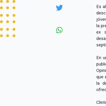
Es a
desc
jóven
la p
ex s
desa
sept
En u
publ
Opin
que 
la d
ofrec
Clin