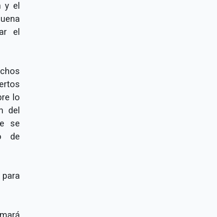
 y el
buena
ar el
.
echos
ertos
re lo
n del
ue se
o de
 para
omará