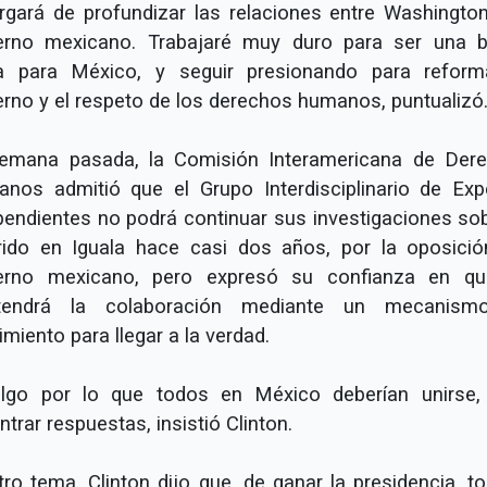
rgará de profundizar las relaciones entre Washington
erno mexicano. Trabajaré muy duro para ser una 
a para México, y seguir presionando para reform
erno y el respeto de los derechos humanos, puntualizó
emana pasada, la Comisión Interamericana de Der
nos admitió que el Grupo Interdisciplinario de Exp
pendientes no podrá continuar sus investigaciones sob
rido en Iguala hace casi dos años, por la oposició
erno mexicano, pero expresó su confianza en q
tendrá la colaboración mediante un mecanism
miento para llegar a la verdad.
lgo por lo que todos en México deberían unirse,
trar respuestas, insistió Clinton.
tro tema, Clinton dijo que, de ganar la presidencia, t