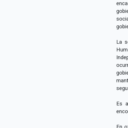
enca
gobi
soci
gobi
La s
Huma
Inde
ocur
gobi
man
segui
Es a
encon
En o