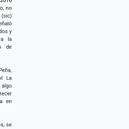
l 2016
o, no
(sic)
señaló
dos y
 a la
26 de
Peña,
ol La
 algo
recer
ía en
s, se