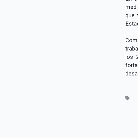
medi
que 
Esta
Como
trab
los 
fort
desa