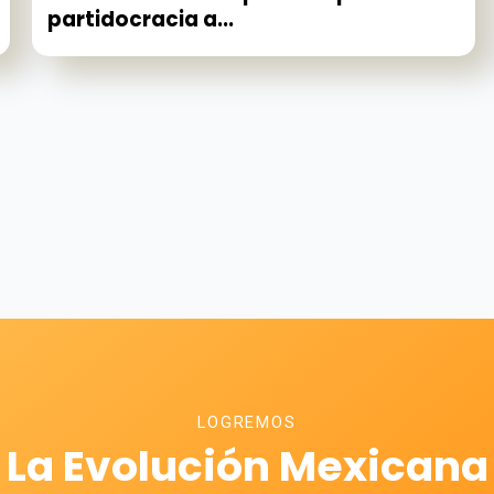
partidocracia a...
LOGREMOS
La Evolución Mexicana