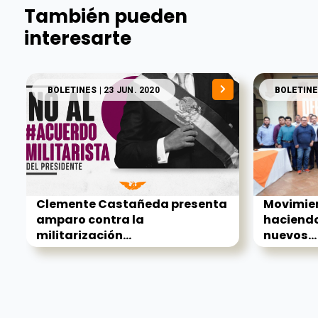
También pueden
interesarte
BOLETINES
| 23 JUN. 2020
BOLETINE
Clemente Castañeda presenta
Movimie
amparo contra la
haciendo
militarización...
nuevos...