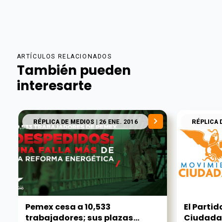
ARTÍCULOS RELACIONADOS
También pueden
interesarte
RÉPLICA DE MEDIOS
| 26 ENE. 2016
RÉPLICA 
Pemex cesa a 10,533
El Parti
trabajadores; sus plazas...
Ciudadan