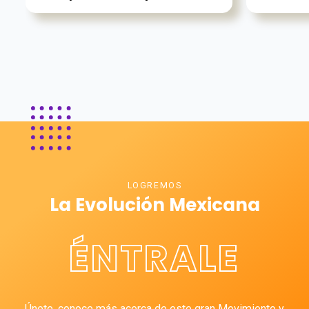
LOGREMOS
La Evolución Mexicana
ÉNTRALE
Únete, conoce más acerca de este gran Movimiento y