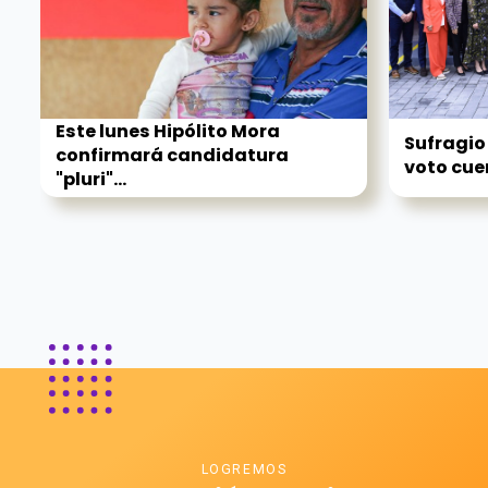
Este lunes Hipólito Mora
Sufragio
confirmará candidatura
voto cue
"pluri"...
LOGREMOS