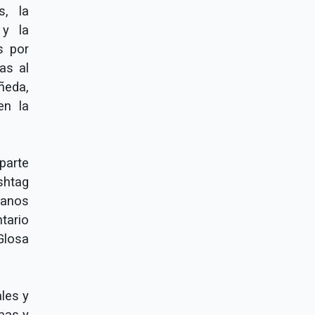
s, la
 y la
s por
as al
ñeda,
en la
parte
shtag
danos
tario
 Glosa
les y
mas y