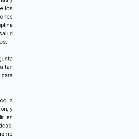
e los
iones
plina
salud
os.
gunta
a tan
 para
co la
ión, y
ir en
icas,
ierno