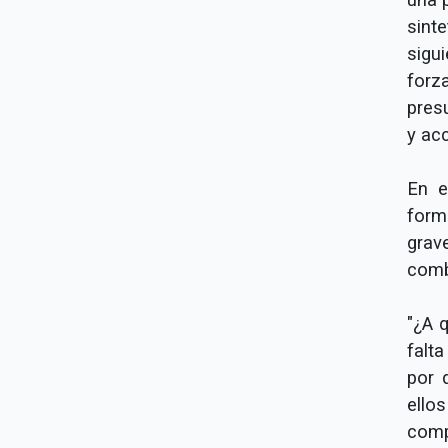
sint
sigu
forz
pres
y ac
En e
form
grav
comb
"¿A 
falta
por 
ello
comp