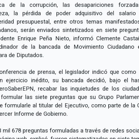
ca de la corrupción, las desapariciones forzada
eza, la pérdida de poder adquisitivo del salario
eridad presupuestal, entre otros temas manifestado
adanos, serán enviados sintetizados en siete pregunt
idente Enrique Peña Nieto, informó Clemente Casta
dinador de la bancada de Movimiento Ciudadano 
ra de Diputados.
onferencia de prensa, el legislador indicó que como 
n ejercicio inédito, su bancada decidió, bajo el ha
eroSaberEPN, recabar las inquietudes de los ciuda
 formular las siete preguntas que su Grupo Parlamen
 formularle al titular del Ejecutivo, como parte de la
Tercer Informe de Gobierno.
3 mil 678 preguntas formuladas a través de redes socia
página web, explicó, fueron sistematizadas en siete te