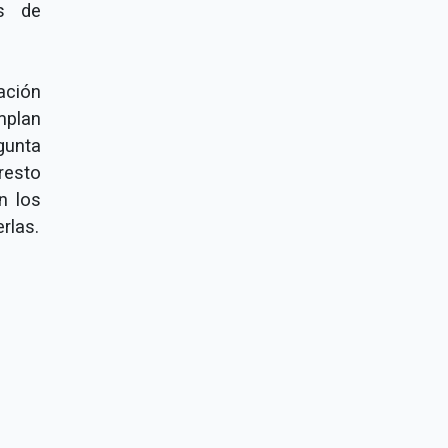
es de
ación
mplan
gunta
 resto
n los
rlas.