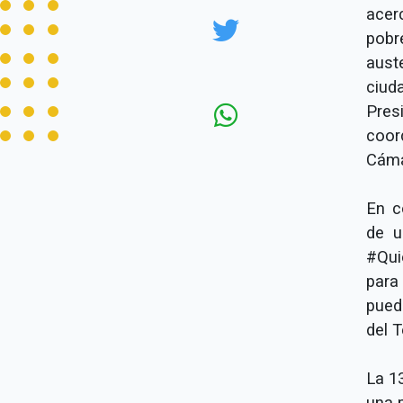
acer
pobr
aust
ciud
Pres
coor
Cáma
En c
de u
#Qui
para
puede
del 
La 1
una 