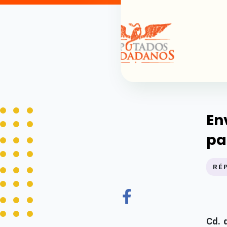
En
pa
RÉ
Cd. 