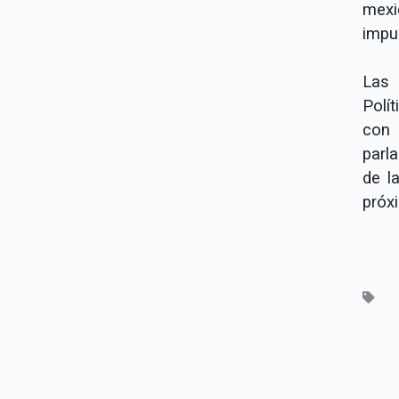
mexi
impu
Las 
Polí
con 
parla
de l
próx