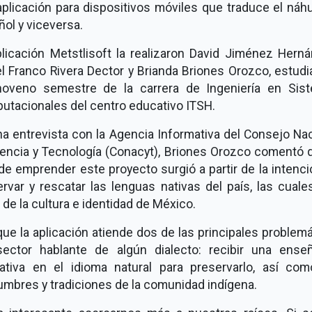
plicación para dispositivos móviles que traduce el náhu
ol y viceversa.
plicación Metstlisoft la realizaron David Jiménez Herná
l Franco Rivera Dector y Brianda Briones Orozco, estud
noveno semestre de la carrera de Ingeniería en Sis
utacionales del centro educativo ITSH.
a entrevista con la Agencia Informativa del Consejo Na
iencia y Tecnología (Conacyt), Briones Orozco comentó q
de emprender este proyecto surgió a partir de la intenc
rvar y rescatar las lenguas nativas del país, las cual
 de la cultura e identidad de México.
que la aplicación atiende dos de las principales problem
sector hablante de algún dialecto: recibir una ense
ativa en el idioma natural para preservarlo, así com
mbres y tradiciones de la comunidad indígena.