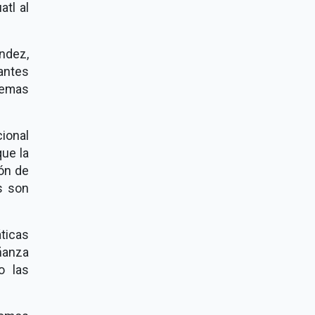
atl al
ndez,
iantes
temas
cional
ue la
ión de
es son
áticas
ñanza
o las