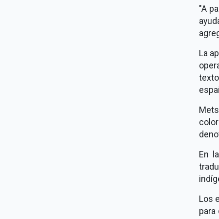
"A pa
ayud
agre
La ap
opera
text
españ
Mets
colo
denot
En la
tradu
indíg
Los 
para 