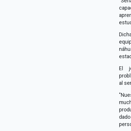
"Ser
capa
apren
estud
Dich
equi
náhu
esta
El 
prob
al se
"Nue
much
prod
dado
perso