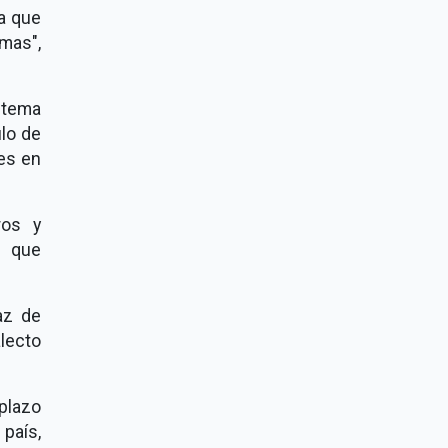
ta que
mas",
istema
ulo de
es en
ros y
n que
faz de
alecto
plazo
 país,