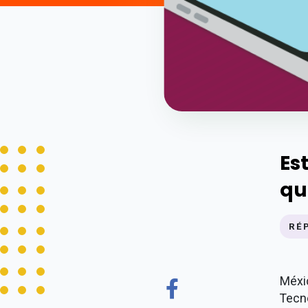
Es
qu
RÉ
Méxi
Tecn