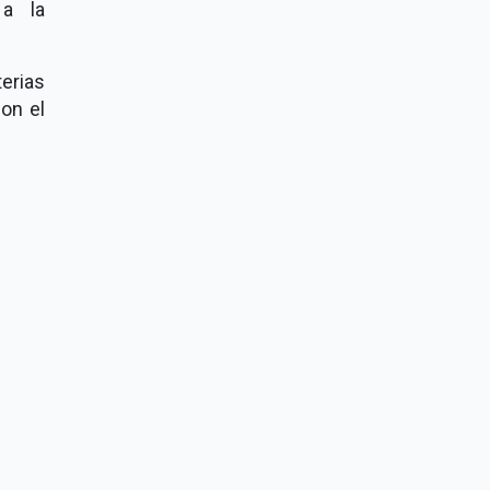
 a la
erias
on el