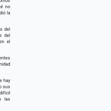
somos
ué no
dió la
s del
e del
en el
ntes
nidad
e hay
o sus
fícil
n las