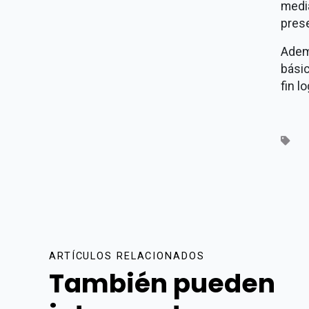
medi
prese
Adem
bási
fin l
ARTÍCULOS RELACIONADOS
También pueden