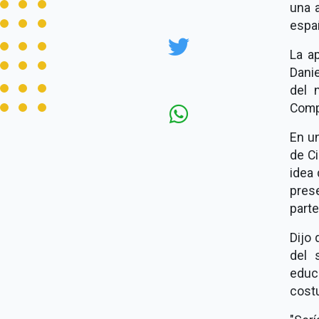
una a
españ
La a
Danie
del 
Comp
En un
de C
idea 
prese
parte
Dijo 
del 
educ
costu