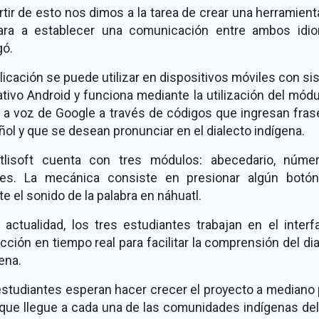
rtir de esto nos dimos a la tarea de crear una herramien
ara a establecer una comunicación entre ambos idio
gó.
licación se puede utilizar en dispositivos móviles con s
tivo Android y funciona mediante la utilización del mód
o a voz de Google a través de códigos que ingresan fras
ol y que se desean pronunciar en el dialecto indígena.
tlisoft cuenta con tres módulos: abecedario, núme
res. La mecánica consiste en presionar algún botó
e el sonido de la palabra en náhuatl.
 actualidad, los tres estudiantes trabajan en el inter
cción en tiempo real para facilitar la comprensión del di
ena.
estudiantes esperan hacer crecer el proyecto a mediano 
que llegue a cada una de las comunidades indígenas del