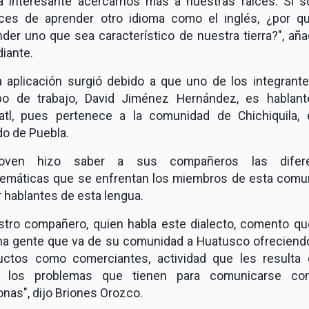
ía interesante acercarnos más a nuestras raíces. Si 
ces de aprender otro idioma como el inglés, ¿por q
der uno que sea característico de nuestra tierra?", aña
iante.
a aplicación surgió debido a que uno de los integrante
po de trabajo, David Jiménez Hernández, es hablant
atl, pues pertenece a la comunidad de Chichiquila, 
do de Puebla.
joven hizo saber a sus compañeros las difere
lemáticas que se enfrentan los miembros de esta comu
r hablantes de esta lengua.
stro compañero, quien habla este dialecto, comento qu
a gente que va de su comunidad a Huatusco ofreciend
uctos como comerciantes, actividad que les resulta di
 los problemas que tienen para comunicarse co
nas", dijo Briones Orozco.