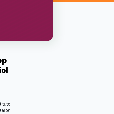
pp
ñol
ituto
earon