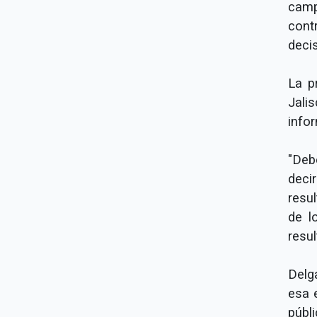
camp
cont
deci
La p
Jali
info
"Deb
deci
resul
de l
resul
Delg
esa 
públ