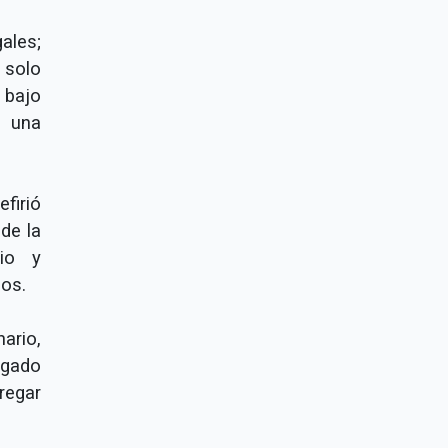
ales;
 solo
 bajo
 una
irió
 de la
dio y
sos.
ario,
egado
regar