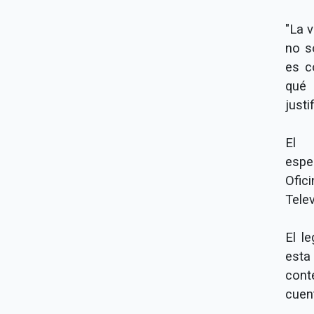
"La 
no s
es c
qué
justi
El 
espec
Ofic
Telev
El l
esta
cont
cuent