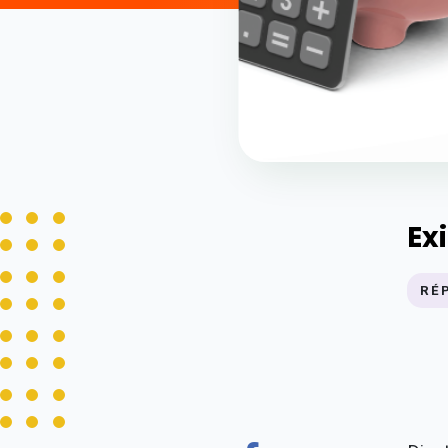
Ex
RÉ