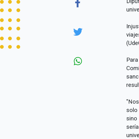
Dipu
unive
Inju
viaj
(Ude
Para
Com
sanc
resul
"Nos
solo
sino 
serí
unive