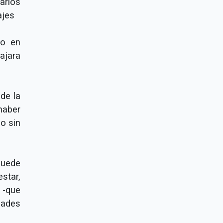
arios
ajes
to en
ajara
de la
aber
o sin
quede
star,
s -que
dades