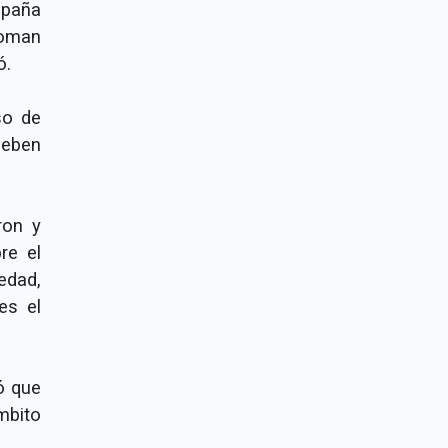
mpaña
toman
ó.
so de
deben
ron y
re el
iedad,
es el
ó que
mbito