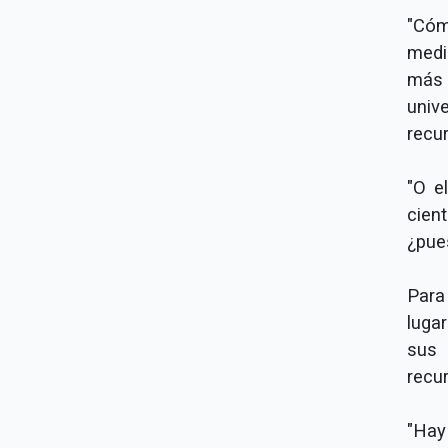
"Cóm
medi
más
univ
recu
"O e
cien
¿pue
Para
luga
sus 
recur
"Hay