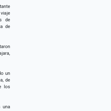
tante
viaje
s de
ta de
taron
jara,
do un
a, de
e los
s una