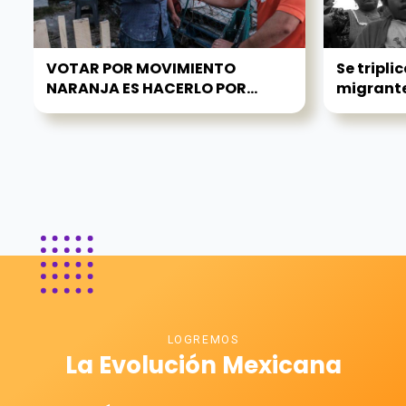
VOTAR POR MOVIMIENTO
Se tripli
NARANJA ES HACERLO POR...
migrant
LOGREMOS
La Evolución Mexicana