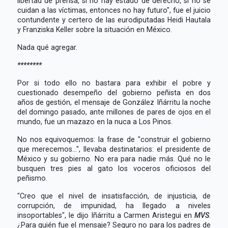
libertad de prensa, si no hay estado de derecho, si no se
cuidan a las víctimas, entonces no hay futuro", fue el juicio
contundente y certero de las eurodiputadas Heidi Hautala
y Franziska Keller sobre la situación en México.
Nada qué agregar.
********
Por si todo ello no bastara para exhibir el pobre y
cuestionado desempeño del gobierno peñista en dos
años de gestión, el mensaje de González Iñárritu la noche
del domingo pasado, ante millones de pares de ojos en el
mundo, fue un mazazo en la nuca a Los Pinos.
No nos equivoquemos: la frase de "construir el gobierno
que merecemos...", llevaba destinatarios: el presidente de
México y su gobierno. No era para nadie más. Qué no le
busquen tres pies al gato los voceros oficiosos del
peñismo.
"Creo que el nivel de insatisfacción, de injusticia, de
corrupción, de impunidad, ha llegado a niveles
insoportables", le dijo Iñárritu a Carmen Aristegui en
MVS
.
¿Para quién fue el mensaje? Seguro no para los padres de