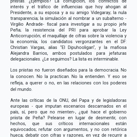
priistas. ¿Ejemplos? La corrupción, los conflictos de
interés y el tráfico de influencias que hoy ahogan al
Presidente, a su esposa y a su amigo Videgaray; la nula
transparencia; la simulación al nombrar a un subalterno -
Virgilio Andrade- fiscal para investigar a su propio jefe
Peña; la resistencia del PRI para aprobar la Ley
Anticorrupción; el maquillaje de cifras sobre la violencia y
la economía; los candidatos vergonzantes en el DF:
Christian Vargas, alias "El Dipuhooligan", y la mafiosa
Alejandra Barrios, ambos postulados para jefaturas
delegacionales. ¿Le seguimos? La lista es interminable.
Los priistas no fueron diseñados para la democracia. No
la conocen. No la practican. No la entienden. Y eso se
refleja, a querer o no, en las relaciones con los poderes
del mundo.
Ante las críticas de la ONU, del Papa y de legisladoras
europeas - que imputan escenarios descarnados en el
país, sí, pero que no mienten-, ¿qué hace el gobierno
priista de Peña? Pelearse en lugar de desmentir, con
hechos, que sus críticos internacionales están
equivocados; refutar con argumentos, y no con retórica
hueca; debatir con cifras y razones, en vez de recurrir a