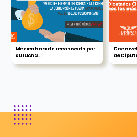
México ha sido reconocido por
Cae nive
su lucha...
de Dipu